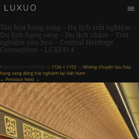
Tàu hỏa hạng sang – Du lịch trải nghiệm –
Du lịch hạng sang – Du lịch chậm – Trải
nghiệm văn hoá – Central Heritage
Connection – LUXUO 4
Published
01/07/2026
at
1726 × 1153
in
Những chuyến tàu hỏa
hạng sang đáng trải nghiệm tại Việt Nam
.
← Previous
Next →