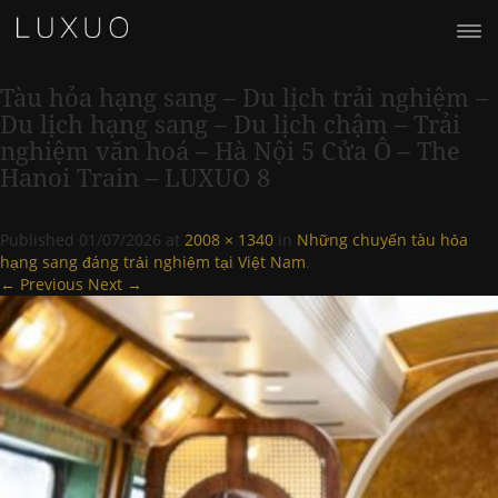
Tàu hỏa hạng sang – Du lịch trải nghiệm –
Du lịch hạng sang – Du lịch chậm – Trải
nghiệm văn hoá – Hà Nội 5 Cửa Ô – The
Hanoi Train – LUXUO 8
Published
01/07/2026
at
2008 × 1340
in
Những chuyến tàu hỏa
hạng sang đáng trải nghiệm tại Việt Nam
.
← Previous
Next →