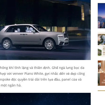
ông khí tĩnh lặng và thiền định. Ghế ngả lưng bọc da
 hợp với veneer Piano White, gợi nhắc đến vẻ đẹp công
espoke độc quyền trải dài trên tựa đầu, panel cửa và
ả một ngân hà.