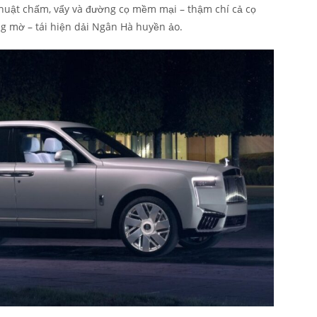
thuật chấm, vẩy và đường cọ mềm mại – thậm chí cả cọ
g mờ – tái hiện dải Ngân Hà huyền ảo.