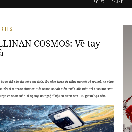
ROLEX
CHANEL
OBILES
ULLINAN COSMOS: Vẽ tay
à
n được chế tác cho một gia đình, lấy cảm hứng từ niềm say mê vũ trụ mà họ cùng
ợc gửi gắm trong từng chi tiết Bespoke, với điểm nhấn đặc biệt: trần xe Starlight
được vẽ hoàn toàn bằng tay, do nghệ sĩ nội bộ dành hơn 160 giờ để tạo nên.