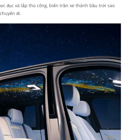
c đục và lắp thủ công, biến trần xe thành bầu trời sao
chuyến đi.