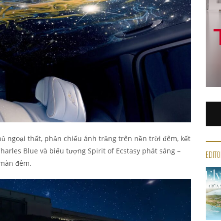
ủ ngoại thất, phản chiếu ánh trăng trên nền trời đêm, kết
arles Blue và biểu tượng Spirit of Ecstasy phát sáng –
EDITO
g màn đêm.