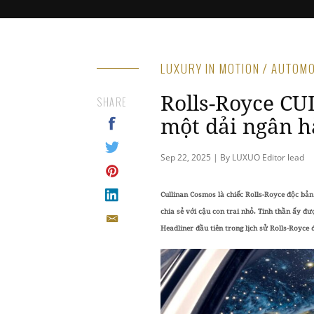
LUXURY IN MOTION / AUTOM
Rolls-Royce C
SHARE
một dải ngân h
Sep 22, 2025 | By LUXUO Editor lead
Cullinan Cosmos là chiếc Rolls-Royce độc bả
chia sẻ với cậu con trai nhỏ. Tinh thần ấy đư
Headliner đầu tiên trong lịch sử Rolls-Royce 