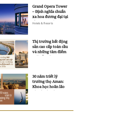
Grand Opera Tower
– Định nghĩa chuẩn
xa hoa đương đại tại
Sheraton Saigon
Hotels & Resorts
Grand Opera Hotel
Thị trường bất động
sản cao cấp toàn cầu
và những tâm điểm
mới của năm 2026
30 năm triết lý
trường thọ Aman:
Khoa học hoãn lão
và trí tuệ ngàn xưa