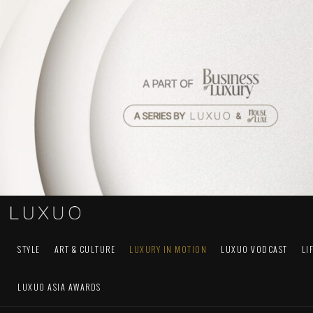
STYLE
ART & CULTURE
LUXURY IN MOTION
LUXUO VODCAST
LI
LUXUO ASIA AWARDS