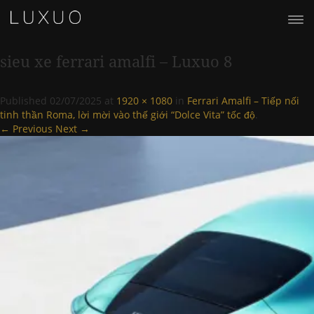
sieu xe ferrari amalfi – Luxuo 8
Published
02/07/2025
at
1920 × 1080
in
Ferrari Amalfi – Tiếp nối
tinh thần Roma, lời mời vào thế giới “Dolce Vita” tốc độ
.
← Previous
Next →