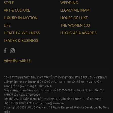
STYLE
WEDDING
ART & CULTURE
LEGACY VIETNAM
LUXURY IN MOTION
HOUSE OF LUXE
LIFE
THE WOMEN 100
HEALTH & WELLNESS
LUXUO ASIA AWARDS
LEADER & BUSINESS
Advertise with Us
CÔNG TY TNHH THỜI TRANG VÀ TRUYỀN THÔNG FACE & STYLE REPUBLIK VIETNAM
Giấy phép trang thông tin điện tử số 24/GP-STTTT do Sở Thông Tin và Truyền
Thông cấp ngày 3 tháng 11 năm 2023.
Giấy chứng nhận đăng ký kinh doanh số: 0316554597 do Sở Kế Hoạch Đầu Tư
TPHCM cấp ngày 27/10/2020.
Địa chỉ: 292/15 Điện Biên Phủ, Phường 17, Quận Bình Thạnh TP Hồ Chí Minh
Điện thoại: 0965147117 - Email:
hon@luxuo.vn
Copyright © 2026 LUXUO Viet Nam. All Rights Reserved. Website Developed by
Tony
Toàn