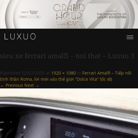
sieu xe ferrari amalfi – noi that – Luxuo 3
Published
02/07/2025
at
1920 × 1080
in
Ferrari Amalfi – Tiếp nối
tinh thần Roma, lời mời vào thế giới “Dolce Vita” tốc độ
.
← Previous
Next →