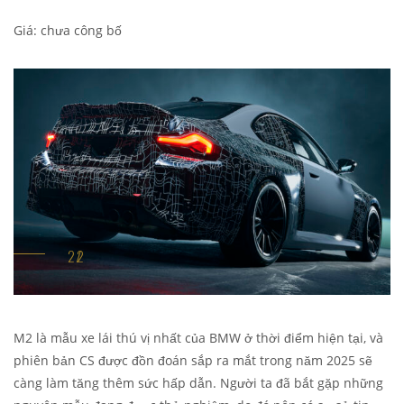
Giá: chưa công bố
M2 là mẫu xe lái thú vị nhất của BMW ở thời điểm hiện tại, và
phiên bản CS được đồn đoán sắp ra mắt trong năm 2025 sẽ
càng làm tăng thêm sức hấp dẫn. Người ta đã bắt gặp những