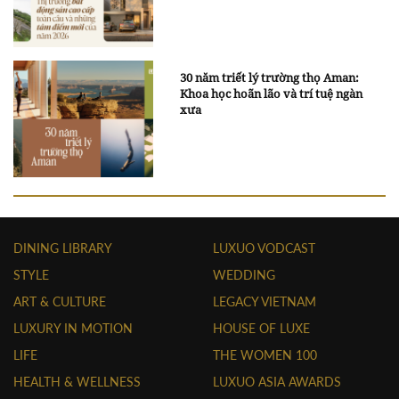
30 năm triết lý trường thọ Aman:
Khoa học hoãn lão và trí tuệ ngàn
xưa
DINING LIBRARY
LUXUO VODCAST
STYLE
WEDDING
ART & CULTURE
LEGACY VIETNAM
LUXURY IN MOTION
HOUSE OF LUXE
LIFE
THE WOMEN 100
HEALTH & WELLNESS
LUXUO ASIA AWARDS