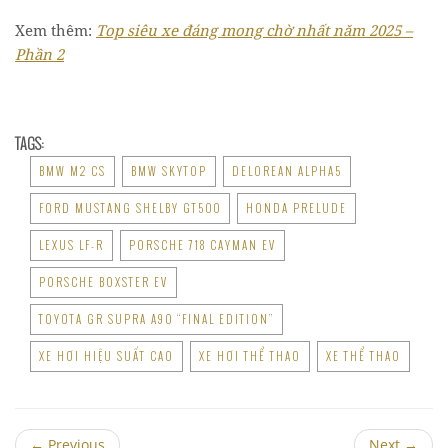
Xem thêm:
Top siêu xe đáng mong chờ nhất năm 2025 –
Phần 2
TAGS:
BMW M2 CS
BMW SKYTOP
DELOREAN ALPHA5
FORD MUSTANG SHELBY GT500
HONDA PRELUDE
LEXUS LF-R
PORSCHE 718 CAYMAN EV
PORSCHE BOXSTER EV
TOYOTA GR SUPRA A90 “FINAL EDITION”
XE HƠI HIỆU SUẤT CAO
XE HƠI THỂ THAO
XE THỂ THAO
←
Previous
Next
→