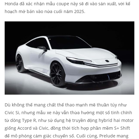
Honda đã xác nhận mẫu coupe này sẽ đi vào sản xuất, với kế
hoạch mở bán vào nửa cuối năm 2025.
Dù không thể mang chất thể thao mạnh mẽ thuần túy như
Civic Si, nhưng mẫu xe này vẫn thừa hưởng một số tinh chỉnh
từ dòng Type R, như sử dụng hệ truyền động hybrid hai motor
giống Accord và Civic, đồng thời tích hợp phần mềm S+ Shift
để mô phỏng cảm giác chuyển số. Cuối cùng, Prelude mang