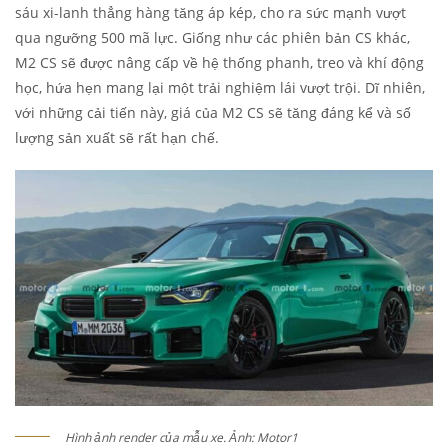
sáu xi-lanh thẳng hàng tăng áp kép, cho ra sức mạnh vượt
qua ngưỡng 500 mã lực. Giống như các phiên bản CS khác,
M2 CS sẽ được nâng cấp về hệ thống phanh, treo và khí động
học, hứa hẹn mang lại một trải nghiệm lái vượt trội. Dĩ nhiên,
với những cải tiến này, giá của M2 CS sẽ tăng đáng kể và số
lượng sản xuất sẽ rất hạn chế.
Hình ảnh render của mẫu xe. Ảnh: Motor1