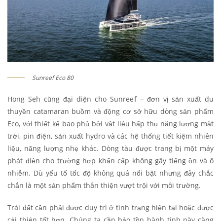
Sunreef Eco 80
Hong Seh cũng đại diện cho Sunreef – đơn vị sản xuất du
thuyền catamaran buồm và động cơ sở hữu dòng sản phẩm
Eco, với thiết kế bao phủ bởi vật liệu hấp thụ năng lượng mặt
trời, pin điện, sản xuất hydro và các hệ thống tiết kiệm nhiên
liệu, năng lượng nhẹ khác. Dòng tàu được trang bị một máy
phát điện cho trường hợp khẩn cấp không gây tiếng ồn và ô
nhiễm. Dù yếu tố tốc độ không quá nổi bật nhưng đây chắc
chắn là một sản phẩm thân thiện vượt trội với môi trường.
Trái đất cần phải được duy trì ở tình trạng hiện tại hoặc được
cải thiện tốt hơn. Chúng ta cần bảo tồn hành tinh này càng