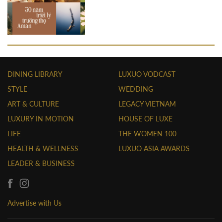
DINING LIBRARY
LUXUO VODCAST
STYLE
WEDDING
ART & CULTURE
LEGACY VIETNAM
LUXURY IN MOTION
HOUSE OF LUXE
LIFE
THE WOMEN 100
HEALTH & WELLNESS
LUXUO ASIA AWARDS
LEADER & BUSINESS
Advertise with Us