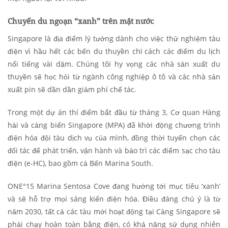
Chuyến du ngoạn “xanh” trên mặt nước
Singapore là địa điểm lý tưởng dành cho việc thử nghiệm tàu
điện vì hầu hết các bến du thuyền chỉ cách các điểm du lịch
nổi tiếng vài dặm. Chúng tôi hy vọng các nhà sản xuất du
thuyền sẽ học hỏi từ ngành công nghiệp ô tô và các nhà sản
xuất pin sẽ dần dần giảm phí chế tác.
Trong một dự án thí điểm bắt đầu từ tháng 3, Cơ quan Hàng
hải và cảng biển Singapore (MPA) đã khởi động chương trình
điện hóa đội tàu dịch vụ của mình, đồng thời tuyển chọn các
đối tác để phát triển, vận hành và bảo trì các điểm sạc cho tàu
điện (e-HC), bao gồm cả Bến Marina South.
ONE°15 Marina Sentosa Cove đang hướng tới mục tiêu ‘xanh’
và sẽ hỗ trợ mọi sáng kiến điện hóa. Điều đáng chú ý là từ
năm 2030, tất cả các tàu mới hoạt động tại Cảng Singapore sẽ
phải chạy hoàn toàn bằng điện, có khả năng sử dụng nhiên