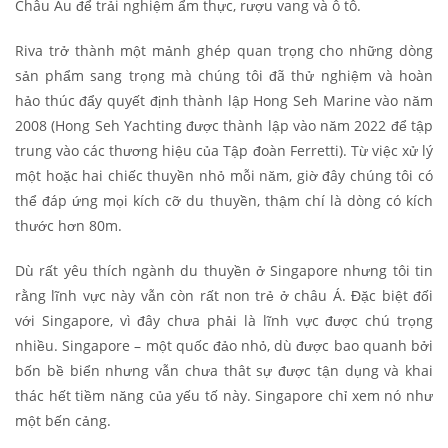
Châu Âu để trải nghiệm ẩm thực, rượu vang và ô tô.
Riva trở thành một mảnh ghép quan trọng cho những dòng
sản phẩm sang trọng mà chúng tôi đã thử nghiệm và hoàn
hảo thúc đẩy quyết định thành lập Hong Seh Marine vào năm
2008 (Hong Seh Yachting được thành lập vào năm 2022 để tập
trung vào các thương hiệu của Tập đoàn Ferretti). Từ việc xử lý
một hoặc hai chiếc thuyền nhỏ mỗi năm, giờ đây chúng tôi có
thể đáp ứng mọi kích cỡ du thuyền, thậm chí là dòng có kích
thước hơn 80m.
Dù rất yêu thích ngành du thuyền ở Singapore nhưng tôi tin
rằng lĩnh vực này vẫn còn rất non trẻ ở châu Á. Đặc biệt đối
với Singapore, vì đây chưa phải là lĩnh vực được chú trọng
nhiều. Singapore – một quốc đảo nhỏ, dù được bao quanh bởi
bốn bề biển nhưng vẫn chưa thât sự được tận dụng và khai
thác hết tiềm năng của yếu tố này. Singapore chỉ xem nó như
một bến cảng.