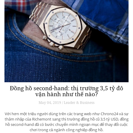
Đồng hồ second-hand: thị trường 3,5 tỷ đô
vận hành như thế nào?
May 04, 2019 / Leader & Business
Với hơn một triệu người dùng trên các trang web như Chrono24 và sự
thâm nhập của Richemont sang thị trường đồng hồ cũ 3,5 tỷ USD, đồng
hồ second-hand đã có bước chuyển mình ngoạn mục để thay đổi cuộc
chơi trong cả ngành công nghiệp đồng hồ.