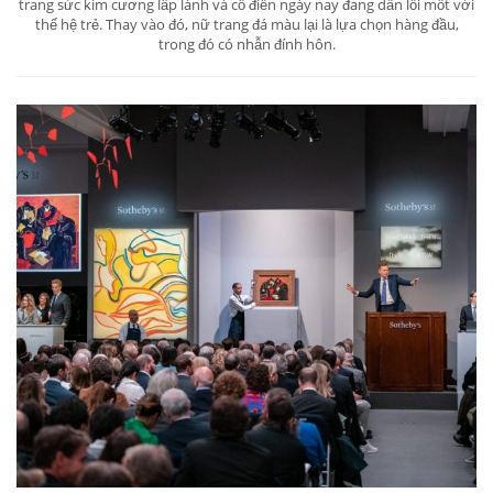
trang sức kim cương lấp lánh và cổ điển ngày nay đang dần lỗi mốt với
thế hệ trẻ. Thay vào đó, nữ trang đá màu lại là lựa chọn hàng đầu,
trong đó có nhẫn đính hôn.