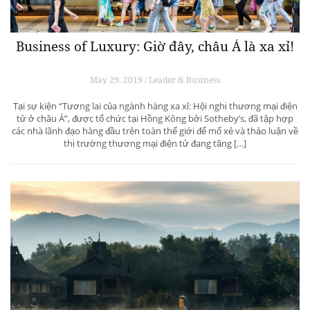
Business of Luxury: Giờ đây, châu Á là xa xỉ!
May 29, 2019 / Leader & Business
Tại sự kiện “Tương lai của ngành hàng xa xỉ: Hội nghị thương mại điện
tử ở châu Á”, được tổ chức tại Hồng Kông bởi Sotheby’s, đã tập hợp
các nhà lãnh đạo hàng đầu trên toàn thế giới để mổ xẻ và thảo luận về
thị trường thương mại điện tử đang tăng […]