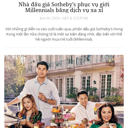
Nhà đấu giá Sotheby’s phục vụ giới
Millennials bằng dịch vụ xa xỉ
Jan 09, 2020 / ART & CULTURE
Với những gì diễn ra vào cuối tuần qua, phiên đấu giá Sotheby’s Hong
Kong một lần nữa chứng tỏ là một sự kiện đáng nhớ, đặc biệt với thế
hệ người mua trẻ tuổi (Millennial).