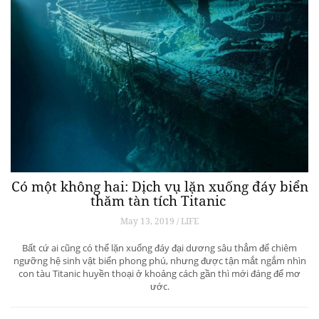
Có một không hai: Dịch vụ lặn xuống đáy biển
thăm tàn tích Titanic
May 13, 2019 / LIFE
Bất cứ ai cũng có thể lặn xuống đáy đại dương sâu thẳm để chiêm
ngưỡng hệ sinh vật biển phong phú, nhưng được tận mắt ngắm nhìn
con tàu Titanic huyền thoại ở khoảng cách gần thì mới đáng để mơ
ước.