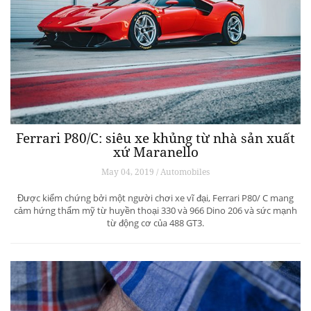
Ferrari P80/C: siêu xe khủng từ ​​nhà sản xuất
xứ Maranello
May 04, 2019 / Automobiles
Được kiểm chứng bởi một người chơi xe vĩ đại, Ferrari P80/ C mang
cảm hứng thẩm mỹ từ huyền thoại 330 và 966 Dino 206 và sức mạnh
từ động cơ của 488 GT3.