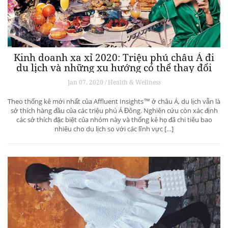
Kinh doanh xa xỉ 2020: Triệu phú châu Á đi
du lịch và những xu hướng có thể thay đổi
ngành du lịch thượng lưu
Jan 07, 2020 / Health & Wellness
Theo thống kê mới nhất của Affluent Insights™ ở châu Á, du lịch vẫn là
sở thích hàng đầu của các triệu phú Á Đông. Nghiên cứu còn xác định
các sở thích đặc biệt của nhóm này và thống kê họ đã chi tiêu bao
nhiêu cho du lịch so với các lĩnh vực […]