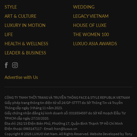
STYLE
WEDDING
ART & CULTURE
LEGACY VIETNAM
LUXURY IN MOTION
HOUSE OF LUXE
LIFE
THE WOMEN 100
HEALTH & WELLNESS
LUXUO ASIA AWARDS
LEADER & BUSINESS
Advertise with Us
CÔNG TY TNHH THỜI TRANG VÀ TRUYỀN THÔNG FACE & STYLE REPUBLIK VIETNAM
Giấy phép trang thông tin điện tử số 24/GP-STTTT do Sở Thông Tin và Truyền
Thông cấp ngày 3 tháng 11 năm 2023.
Giấy chứng nhận đăng ký kinh doanh số: 0316554597 do Sở Kế Hoạch Đầu Tư
TPHCM cấp ngày 27/10/2020.
Địa chỉ: 292/15 Điện Biên Phủ, Phường 17, Quận Bình Thạnh TP Hồ Chí Minh
Điện thoại: 0965147117 - Email:
hon@luxuo.vn
Copyright © 2026 LUXUO Viet Nam. All Rights Reserved. Website Developed by
Tony