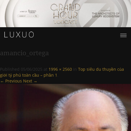
amancio_ortega
Published
05/06/2025
at
1996 × 2560
in
Top siêu du thuyền của
giới tỷ phú toàn cầu – phần 1
.
← Previous
Next →