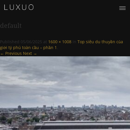
default
Published
05/06/2025
at
1600 × 1008
in
Top siêu du thuyền của
giới tỷ phú toàn cầu – phần 1
.
← Previous
Next →