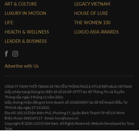
ART & CULTURE
LEGACY VIETNAM
LUXURY IN MOTION
HOUSE OF LUXE
LIFE
THE WOMEN 100
HEALTH & WELLNESS
LUXUO ASIA AWARDS
LEADER & BUSINESS
Advertise with Us
CÔNG TY TNHH THỜI TRANG VÀ TRUYỀN THÔNG FACE & STYLE REPUBLIK VIETNAM
Giấy phép trang thông tin điện tử số 24/GP-STTTT do Sở Thông Tin và Truyền
Thông cấp ngày 3 tháng 11 năm 2023.
Giấy chứng nhận đăng ký kinh doanh số: 0316554597 do Sở Kế Hoạch Đầu Tư
TPHCM cấp ngày 27/10/2020.
Địa chỉ: 292/15 Điện Biên Phủ, Phường 17, Quận Bình Thạnh TP Hồ Chí Minh
Điện thoại: 0965147117 - Email:
hon@luxuo.vn
Copyright © 2026 LUXUO Viet Nam. All Rights Reserved. Website Developed by
Tony
Toàn
Contact Us
|
Terms & Conditions
|
Privacy Policy