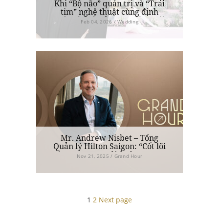
Khi “Bộ não” quản trị và “Trái
tim” nghệ thuật cùng định
nghĩa lại chuẩn mực tiệc cưới
Feb 04, 2026 / Wedding
xa xỉ
Mr. Andrew Nisbet – Tổng
Quản lý Hilton Saigon: “Cốt lõi
của sang trọng đích thực trong
Nov 21, 2025 / Grand Hour
ngành hiếu khách đến từ con
người”
Posts
1
2
Next page
pagination