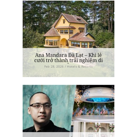
Ana Mandara Đà Lạt – Khi lễ
cưới trở thành trải nghiệm di
sản
Feb 28, 2026 / Hotels & Resorts