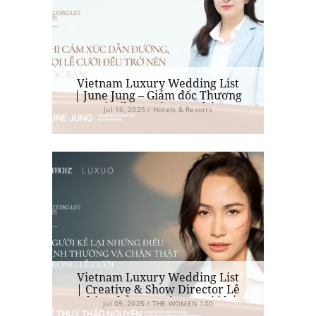
Vietnam Luxury Wedding List
| June Jung – Giám đốc Thương
mại Hilton Saigon: “Không
Jul 16, 2025 / Hotels & Resorts
khuôn mẫu nào đủ sức giới hạn
cảm xúc của một lễ cưới”
Vietnam Luxury Wedding List
| Creative & Show Director Lê
Thùy Thảo Nguyên: Người kể
Jul 09, 2025 / THE WOMEN 100
lại những điều bình thường và