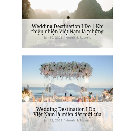
Wedding Destination I Do | Khi
thiên nhiên Việt Nam là “chứng
nhân” cho tình yêu vĩnh cửu
Jun 30, 2025 / Hotels & Resorts
Wedding Destination I Do |
Việt Nam là miền đất mới của
những lễ cưới triệu đô
Jun 23, 2025 / Hotels & Resorts