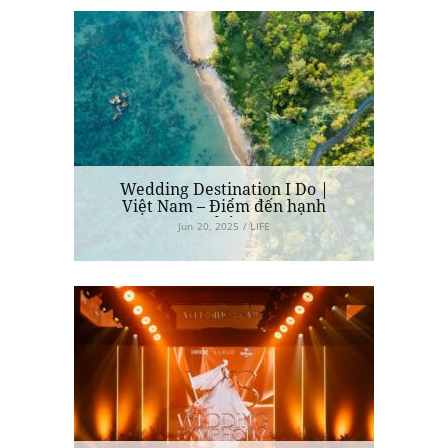
Wedding Destination I Do |
Việt Nam – Điểm đến hạnh
phúc
Jun 20, 2025 / LIFE