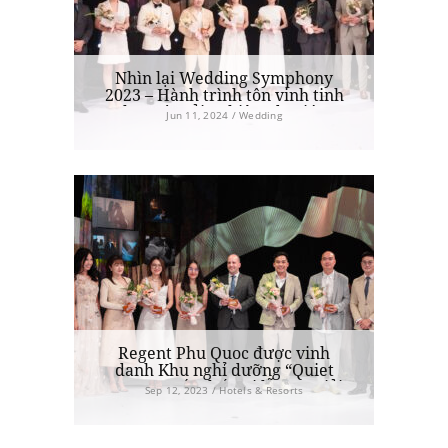
Nhìn lại Wedding Symphony
2023 – Hành trình tôn vinh tinh
hoa và trải nghiệm đa giác
Jun 11, 2024 / Wedding
quan của nghệ thuật cưới cao
cấp
Regent Phu Quoc được vinh
danh Khu nghỉ dưỡng “Quiet
Luxury” tốt nhất tại lễ trao giải
Sep 12, 2023 / Hotels & Resorts
Wedding Symphony 2023