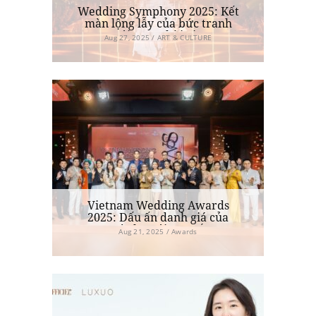
Wedding Symphony 2025: Kết
màn lộng lẫy của bức tranh
cưới vượt thời gian
Aug 27, 2025 / ART & CULTURE
Vietnam Wedding Awards
2025: Dấu ấn danh giá của
ngành cưới cao cấp
Aug 21, 2025 / Awards