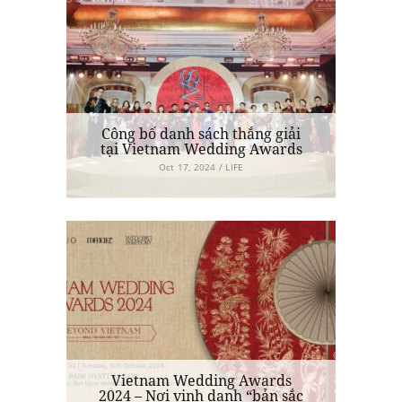
Công bố danh sách thắng giải
tại Vietnam Wedding Awards
2024
Oct 17, 2024 / LIFE
Vietnam Wedding Awards
2024 – Nơi vinh danh “bản sắc