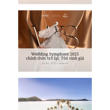
chân thật trong lễ cưới
Wedding Symphony 2025
chính thức trở lại: Tôn vinh giá
trị vượt thời gian
Jul 08, 2025 / Awards