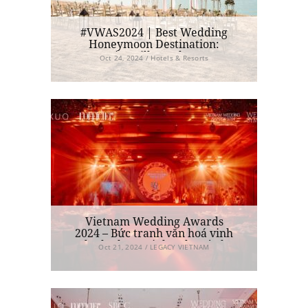
#VWAS2024 | Best Wedding
Honeymoon Destination:
Premier Village Phu Quoc
Oct 24, 2024 / Hotels & Resorts
Resort Managed By Accor
Vietnam Wedding Awards
2024 – Bức tranh văn hoá vinh
danh những tinh anh ngành
Oct 21, 2024 / LEGACY VIETNAM
cưới Việt cao cấp