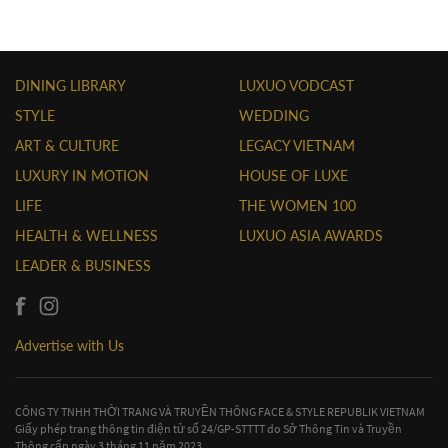
DINING LIBRARY
LUXUO VODCAST
STYLE
WEDDING
ART & CULTURE
LEGACY VIETNAM
LUXURY IN MOTION
HOUSE OF LUXE
LIFE
THE WOMEN 100
HEALTH & WELLNESS
LUXUO ASIA AWARDS
LEADER & BUSINESS
Advertise with Us
CÔNG TY TNHH THỜI TRANG VÀ TRUYỀN THÔNG FACE & STYLE REPUBLIK VIETNAM
Giấy phép trang thông tin điện tử số 24/GP-STTTT do Sở Thông Tin và Truyền
Thông cấp ngày 3 tháng 11 năm 2023.