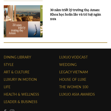
30 năm triết lý trường thọ Aman:
Khoa học hoãn lão và trí tuệ ngàn
xưa
DINING LIBRARY
LUXUO VODCAST
STYLE
WEDDING
ART & CULTURE
LEGACY VIETNAM
LUXURY IN MOTION
HOUSE OF LUXE
LIFE
THE WOMEN 100
HEALTH & WELLNESS
LUXUO ASIA AWARDS
LEADER & BUSINESS