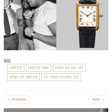
TAGS:
CARTIER
CARTIER TANK
ĐỒNG HỒ CAO CẤP
ĐỒNG HỒ CARTIER
LỐI SỐNG THƯỢNG LƯU
←
Previous
Next
→