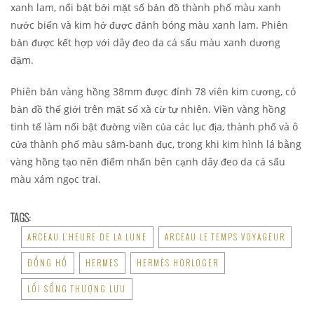
xanh lam, nổi bật bởi mặt số bản đồ thành phố màu xanh
nước biển và kim hở được đánh bóng màu xanh lam. Phiên
bản được kết hợp với dây đeo da cá sấu màu xanh dương
đậm.
Phiên bản vàng hồng 38mm được đính 78 viên kim cương, có
bản đồ thế giới trên mặt số xà cừ tự nhiên. Viền vàng hồng
tinh tế làm nổi bật đường viền của các lục địa, thành phố và ô
cửa thành phố màu sâm-banh đục, trong khi kim hình lá bằng
vàng hồng tạo nên điểm nhấn bên cạnh dây đeo da cá sấu
màu xám ngọc trai.
TAGS:
ARCEAU L'HEURE DE LA LUNE
ARCEAU LE TEMPS VOYAGEUR
ĐỒNG HỒ
HERMES
HERMÈS HORLOGER
LỐI SỐNG THƯỢNG LƯU