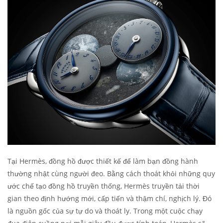
Tại Hermès, đồng hồ được thiết kế để làm bạn đồng hành
thường nhật cùng người đeo. Bằng cách thoát khỏi những quy
ước chế tạo đồng hồ truyền thống, Hermès truyền tải thời
gian theo định hướng mới, cấp tiến và thậm chí, nghịch lý. Đó
là nguồn gốc của sự tự do và thoát ly. Trong một cuộc chạy