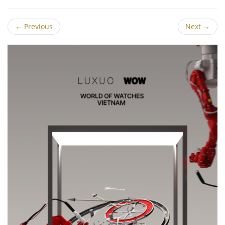
←
Previous
Next
→