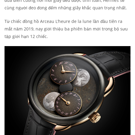
đua điên cuồng nơi mỗi giây đều được tính toán, Hermès sẽ
cùng người đeo đong đếm những giây khắc quan trọng nhất.
Từ chiếc đồng hồ Arceau L’heure de la lune lần đầu tiên ra
mắt năm 2019, nay giới thiệu ba phiên bản mới trong bộ sưu
tập giới hạn 12 chiếc.