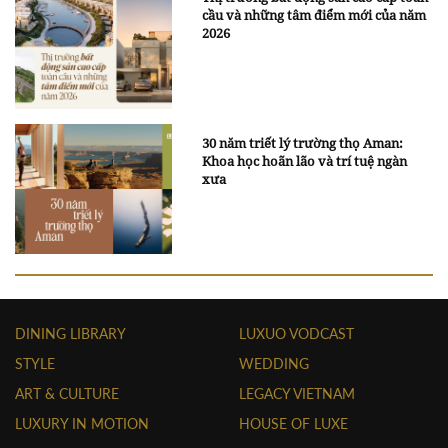
cầu và những tâm điểm mới của năm
2026
30 năm triết lý trường thọ Aman:
Khoa học hoãn lão và trí tuệ ngàn
xưa
DINING LIBRARY
LUXUO VODCAST
STYLE
WEDDING
ART & CULTURE
LEGACY VIETNAM
LUXURY IN MOTION
HOUSE OF LUXE