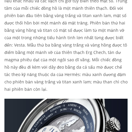
liệu khác nhau và các vạch chỉ giờ tùy biến theo mặt số. Trung
tâm của mỗi chiếc đồng hồ là một mảnh thiên thạch. Đối với
phiên bản đầu tiên bằng vàng trắng và titan xanh lam, mặt số
được thổi hồn bởi một mảnh đá mặt trăng. Phiên bản thứ hai
bằng vàng hồng và titan có mặt số được làm từ một mảnh vỡ
của một trong những tiểu hành tinh lớn nhất từng được biết
đến: Vesta. Mẫu thứ ba bằng vàng trắng và vàng hồng được tô
điểm bằng một mảnh vỡ của thiên thạch Erg Chech, tàn dư
magma phiêu dạt của một ngôi sao dĩ vãng. Mỗi chiếc đồng
hồ này đều đi kèm với dây đeo bằng da cá sấu mờ được chế
tác theo kỹ năng thuộc da của Hermès: màu xanh dương đậm
cho phiên bản vàng trắng và titan xanh lam; màu than chì cho
hai phiên bản còn lại.