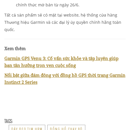
chính thức mở bán từ ngày 26/6.
Tất cả sản phẩm s
ẽ có mặt tại website
, hệ thống cửa hàng
Thương hiệu Garmin
và các đại lý ủy quyền chính hãng toàn
quốc.
Xem thêm
Garmin GPS Venu 3: Cố vấn sức khỏe và tập luyện giúp
bạn tận hưởng trọn vẹn cuộc sống
Nổi bật giữa đám đông với đồng hồ GPS thời trang Garmin
Instinct 2 Series
TAGS:
DÂY ĐEO TIM HRM
ĐỒNG HỒ CHẠY BỘ