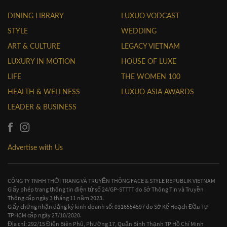
DINING LIBRARY
LUXUO VODCAST
STYLE
WEDDING
ART & CULTURE
LEGACY VIETNAM
LUXURY IN MOTION
HOUSE OF LUXE
LIFE
THE WOMEN 100
HEALTH & WELLNESS
LUXUO ASIA AWARDS
LEADER & BUSINESS
Advertise with Us
CÔNG TY TNHH THỜI TRANG VÀ TRUYỀN THÔNG FACE & STYLE REPUBLIK VIETNAM
Giấy phép trang thông tin điện tử số 24/GP-STTTT do Sở Thông Tin và Truyền
Thông cấp ngày 3 tháng 11 năm 2023.
Giấy chứng nhận đăng ký kinh doanh số: 0316554597 do Sở Kế Hoạch Đầu Tư
TPHCM cấp ngày 27/10/2020.
Địa chỉ: 292/15 Điện Biên Phủ, Phường 17, Quận Bình Thạnh TP Hồ Chí Minh