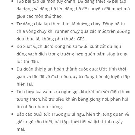
Tạo bài tập đa môn tùy chỉnh:
Dễ dàng thiết kế bài tập
đa dạng và đồng bộ lên đồng hồ để chuyển đổi mượt mà
giữa các môn thể thao.
Tự động chia lap theo thực tế đường chạy
: Đồng hồ tự
chia vòng chạy khi runner chạy qua các mốc trên đường
đua thực tế, không phụ thuộc GPS.
Đề xuất vạch đích:
Đồng hồ sẽ tự đề xuất cắt dữ liệu
đúng vạch đích trong trường hợp quên bấm stop trong
lúc thi đấu.
Dự đoán thời gian hoàn thành cuộc đua
:
Ước tính thời
gian và tốc độ về đích nếu duy trì đúng tiến độ luyện tập
hiện tại.
Tích hợp loa và micro nghe gọi
: khi kết nối với điện thoại
tương thích, hỗ trợ điều khiển bằng giọng nói, phản hồi
tin nhắn nhanh chóng.
Báo cáo buổi tối:
Trước giờ đi ngủ, hiển thị tổng quan về
giấc ngủ cần thiết, bài tập, thời tiết và lịch trình ngày
mai.