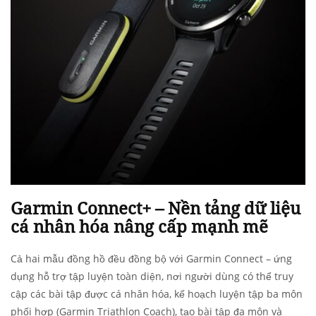
Garmin Connect+ – Nền tảng dữ liệu
cá nhân hóa nâng cấp mạnh mẽ
Cả hai mẫu đồng hồ đều đồng bộ với Garmin Connect – ứng
dụng hỗ trợ tập luyện toàn diện, nơi người dùng có thể truy
cập các bài tập được cá nhân hóa, kế hoạch luyện tập ba môn
phối hợp (Garmin Triathlon Coach), tạo bài tập đa môn và