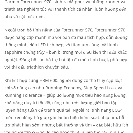
Garmin Forerunner 970 sinh ra để phục vụ những runner và
triathlete nghiêm túc với thành tích cá nhân, luôn hướng đến
phá vỡ cột mốc mới.
Ngoài trọn bộ tính năng của Forerunner 570, Forerunner 970
được nâng cấp mạnh mẽ với bản đồ màu tích hợp, dẫn đường
thông minh, đèn LED tích hợp, vỏ titanium cùng mặt kính
sapphire chống trầy – bền bỉ trong mọi điều kiện thi đấu khắc
nghiệt. Đồng hồ còn hỗ trợ bài tập đa môn linh hoạt, phù hợp
với thi đấu triathlon chuyên sâu.
Khi kết hợp cùng HRM 600, người dùng có thể truy cập loạt
chỉ số nâng cao như Running Economy, Step Speed Loss, và
Running Tolerance – giúp đo lường mức tiêu hao năng lượng,
khả năng duy trì tốc độ, cũng như ước lượng giới hạn tập
luyện hàng tuần để tránh quá tải. Ngoài ra, tính năng ECG
4
mới trên đồng hồ giúp ghi lại tín hiệu kiểm soát nhịp tim, hỗ
trợ phát hiện sớm những bất thường về tim – đặc biệt hữu ích
với người tập cường độ cao hoặc thi đấu liên tục. Với pin sạc