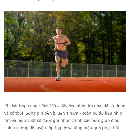
Khi kết hợp cùng HRM 200 – dây đeo nhịp tim nhẹ, dễ sử dụng
và có thời lượng pin bền bỉ đến 1 năm – toàn bộ dữ liệu nhịp
tim và hiệu suất sẽ được ghi nhận chính xác hơn, giúp điều
chỉnh cường độ luyện tập hợp lý và tăng hiệu quả phục hồi