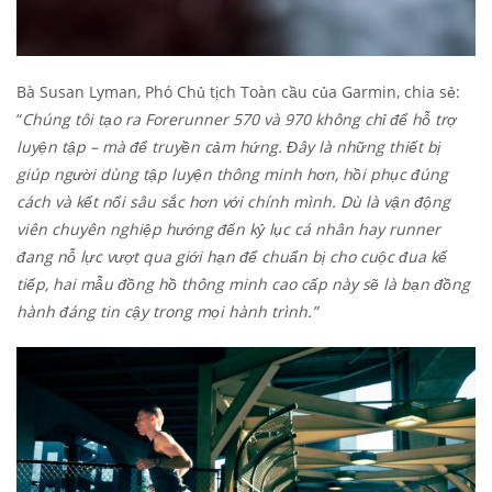
Bà Susan Lyman, Phó Chủ tịch Toàn cầu của Garmin
, chia sẻ:
“
Chúng tôi tạo ra Forerunner 570 và 970 không chỉ để hỗ trợ
luyện tập – mà để truyền cảm hứng. Đây là những thiết bị
giúp người dùng tập luyện thông minh hơn, hồi phục đúng
cách và kết nối sâu sắc hơn với chính mình. Dù là vận động
viên chuyên nghiệp hướng đến kỷ lục cá nhân hay runner
đang nỗ lực vượt qua giới hạn để chuẩn bị cho cuộc đua kế
tiếp, hai mẫu đồng hồ thông minh cao cấp này sẽ là bạn đồng
hành đáng tin cậy trong mọi hành trình.”