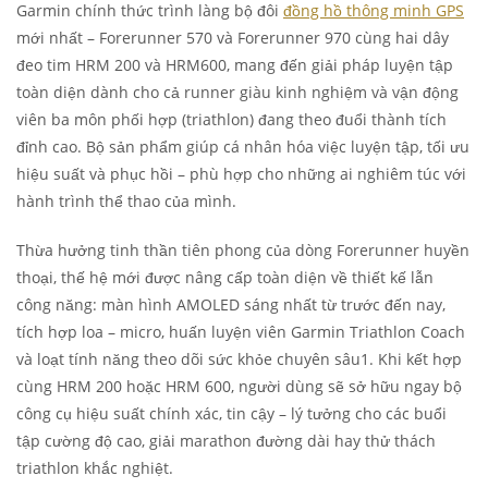
Garmin chính thức trình làng bộ đôi
đồng hồ thông minh GPS
mới nhất – Forerunner 570
và Forerunner 970
cùng hai dây
đeo tim HRM 200
và HRM600
, mang đến giải pháp luyện tập
toàn diện dành cho cả runner giàu kinh nghiệm và vận động
viên ba môn phối hợp (triathlon) đang theo đuổi thành tích
đỉnh cao. Bộ sản phẩm giúp cá nhân hóa việc luyện tập, tối ưu
hiệu suất và phục hồi – phù hợp cho những ai nghiêm túc với
hành trình thể thao của mình.
Thừa hưởng tinh thần tiên phong của dòng Forerunner huyền
thoại, thế hệ mới được nâng cấp toàn diện về thiết kế lẫn
công năng: màn hình AMOLED sáng nhất từ trước đến nay,
tích hợp loa – micro, huấn luyện viên Garmin Triathlon Coach
và loạt tính năng theo dõi sức khỏe chuyên sâu
1
. Khi kết hợp
cùng HRM 200 hoặc HRM 600, người dùng sẽ sở hữu ngay bộ
công cụ hiệu suất chính xác, tin cậy – lý tưởng cho các buổi
tập cường độ cao, giải marathon đường dài hay thử thách
triathlon khắc nghiệt.