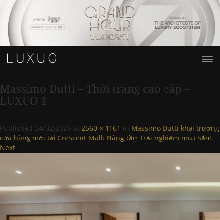
Massimo Dutti – Thời trang cao cấp –
LUXUO 1
Published
24/02/2026
at
2560 × 1161
in
Massimo Dutti khai trương
cửa hàng mới tại Crescent Mall: Nâng tầm trải nghiệm mua sắm
.
Next →