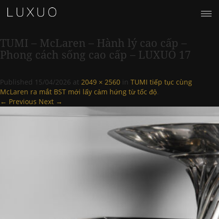
TUMI – McLaren – Hành lý cao cấp –
Phong cách sống cao cấp – LUXUO 17
Published
15/04/2026
at
2049 × 2560
in
TUMI tiếp tục cùng
McLaren ra mắt BST mới lấy cảm hứng từ tốc độ
.
← Previous
Next →