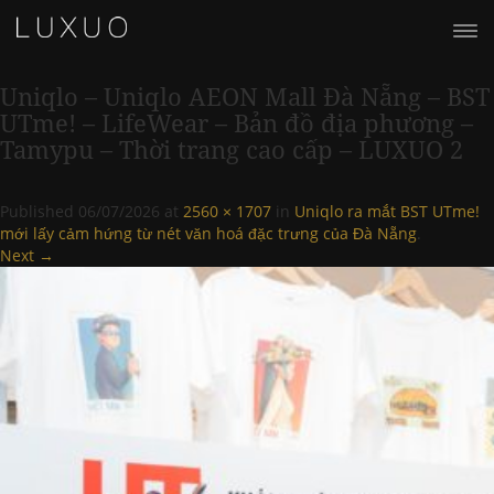
Uniqlo – Uniqlo AEON Mall Đà Nẵng – BST
UTme! – LifeWear – Bản đồ địa phương –
Tamypu – Thời trang cao cấp – LUXUO 2
Published
06/07/2026
at
2560 × 1707
in
Uniqlo ra mắt BST UTme!
mới lấy cảm hứng từ nét văn hoá đặc trưng của Đà Nẵng
.
Next →