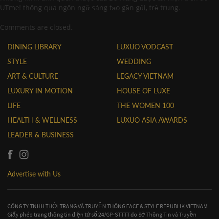
UTme! thông qua ngôn ngữ sáng tạo gần gũi, trẻ trung.
Comments are closed.
DINING LIBRARY
LUXUO VODCAST
STYLE
WEDDING
ART & CULTURE
LEGACY VIETNAM
LUXURY IN MOTION
HOUSE OF LUXE
LIFE
THE WOMEN 100
HEALTH & WELLNESS
LUXUO ASIA AWARDS
LEADER & BUSINESS
Advertise with Us
CÔNG TY TNHH THỜI TRANG VÀ TRUYỀN THÔNG FACE & STYLE REPUBLIK VIETNAM
Giấy phép trang thông tin điện tử số 24/GP-STTTT do Sở Thông Tin và Truyền