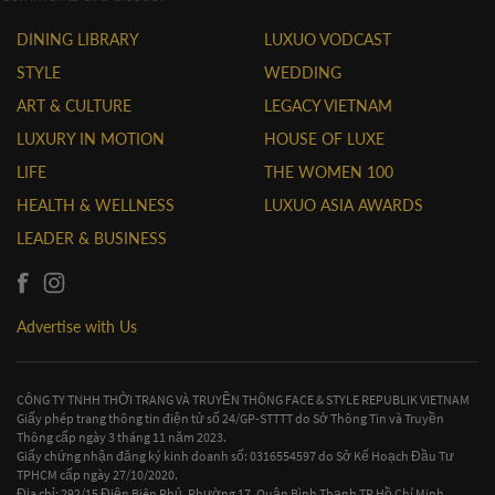
DINING LIBRARY
LUXUO VODCAST
STYLE
WEDDING
ART & CULTURE
LEGACY VIETNAM
LUXURY IN MOTION
HOUSE OF LUXE
LIFE
THE WOMEN 100
HEALTH & WELLNESS
LUXUO ASIA AWARDS
LEADER & BUSINESS
Advertise with Us
CÔNG TY TNHH THỜI TRANG VÀ TRUYỀN THÔNG FACE & STYLE REPUBLIK VIETNAM
Giấy phép trang thông tin điện tử số 24/GP-STTTT do Sở Thông Tin và Truyền
Thông cấp ngày 3 tháng 11 năm 2023.
Giấy chứng nhận đăng ký kinh doanh số: 0316554597 do Sở Kế Hoạch Đầu Tư
TPHCM cấp ngày 27/10/2020.
Địa chỉ: 292/15 Điện Biên Phủ, Phường 17, Quận Bình Thạnh TP Hồ Chí Minh