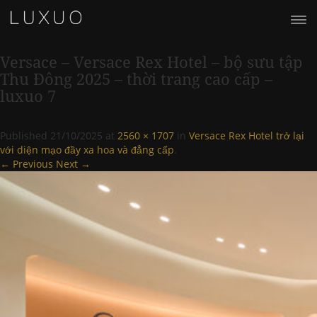
Versace – Versace Rex Hotel – bộ sưu tập
Thu Đông 2025 – thời trang cao cấp –
luxuo 7
Published
21/10/2025
at
2560 × 1707
in
Versace Rex Hotel trở lại
với diện mạo đầy xa hoa và đẳng cấp
.
← Previous
Next →