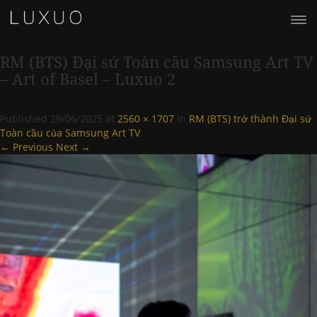
RM (BTS) Đại sứ Toàn cầu Samsung Art TV
– Art of Basel – Luxuo 2
Published
29/06/2025
at
2560 × 1707
in
RM (BTS) trở thành Đại sứ
Toàn cầu của Samsung Art TV
.
← Previous
Next →