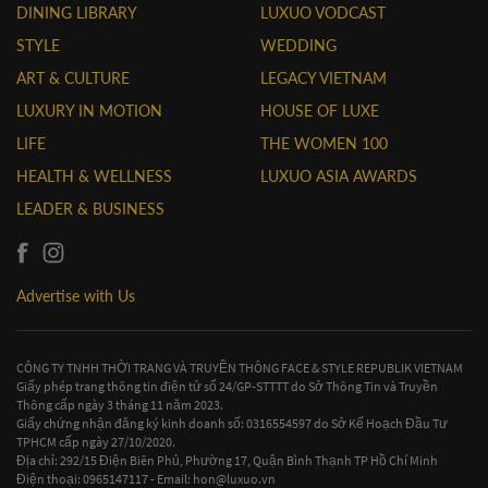
DINING LIBRARY
LUXUO VODCAST
STYLE
WEDDING
ART & CULTURE
LEGACY VIETNAM
LUXURY IN MOTION
HOUSE OF LUXE
LIFE
THE WOMEN 100
HEALTH & WELLNESS
LUXUO ASIA AWARDS
LEADER & BUSINESS
Advertise with Us
CÔNG TY TNHH THỜI TRANG VÀ TRUYỀN THÔNG FACE & STYLE REPUBLIK VIETNAM
Giấy phép trang thông tin điện tử số 24/GP-STTTT do Sở Thông Tin và Truyền
Thông cấp ngày 3 tháng 11 năm 2023.
Giấy chứng nhận đăng ký kinh doanh số: 0316554597 do Sở Kế Hoạch Đầu Tư
TPHCM cấp ngày 27/10/2020.
Địa chỉ: 292/15 Điện Biên Phủ, Phường 17, Quận Bình Thạnh TP Hồ Chí Minh
Điện thoại: 0965147117 - Email:
hon@luxuo.vn