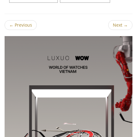
←
Previous
Next
→