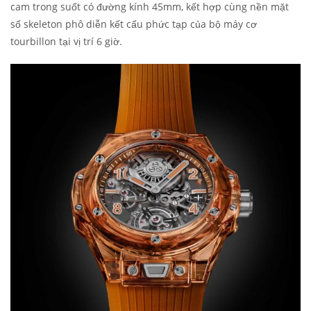
cam trong suốt có đường kính 45mm, kết hợp cùng nền mặt
số skeleton phô diễn kết cấu phức tạp của bộ máy cơ
tourbillon tại vị trí 6 giờ.