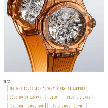
TAGS:
BIG BANG TOURBILLON AUTOMATIC ORANGE SAPPHIRE
ĐỒNG HỒ CƠ CAO CẤP
HUBLOT
HUBLOT BIG BANG
LỐI SỐNG THƯỢNG LƯU
TUẦN LỄ ĐỒNG HỒ LVMH