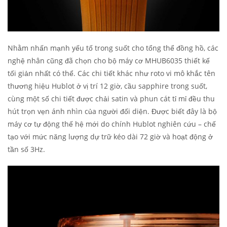
Nhằm nhấn mạnh yếu tố trong suốt cho tổng thể đồng hồ, các
nghệ nhân cũng đã chọn cho bộ máy cơ MHUB6035 thiết kế
tối giản nhất có thể. Các chi tiết khác như roto vi mô khắc tên
thương hiệu Hublot ở vị trí 12 giờ, cầu sapphire trong suốt,
cùng một số chi tiết được chải satin và phun cát tỉ mỉ đều thu
hút trọn vẹn ánh nhìn của người đối diện. Được biết đây là bộ
máy cơ tự động thế hệ mới do chính Hublot nghiên cứu – chế
tạo với mức năng lượng dự trữ kéo dài 72 giờ và hoạt động ở
tần số 3Hz.