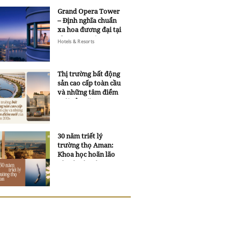
Grand Opera Tower
– Định nghĩa chuẩn
xa hoa đương đại tại
Sheraton Saigon
Hotels & Resorts
Grand Opera Hotel
Thị trường bất động
sản cao cấp toàn cầu
và những tâm điểm
mới của năm 2026
30 năm triết lý
trường thọ Aman:
Khoa học hoãn lão
và trí tuệ ngàn xưa