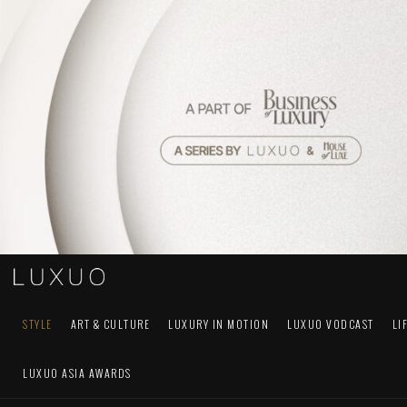
STYLE
ART & CULTURE
LUXURY IN MOTION
LUXUO VODCAST
LI
LUXUO ASIA AWARDS