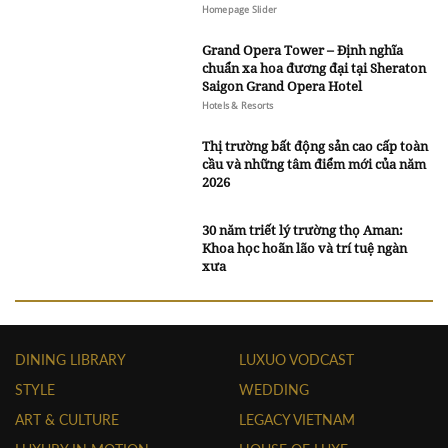
Homepage Slider
Grand Opera Tower – Định nghĩa
chuẩn xa hoa đương đại tại Sheraton
Saigon Grand Opera Hotel
Hotels & Resorts
Thị trường bất động sản cao cấp toàn
cầu và những tâm điểm mới của năm
2026
30 năm triết lý trường thọ Aman:
Khoa học hoãn lão và trí tuệ ngàn
xưa
DINING LIBRARY
LUXUO VODCAST
STYLE
WEDDING
ART & CULTURE
LEGACY VIETNAM