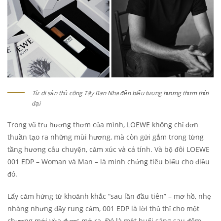
Từ di sản thủ công Tây Ban Nha đến biểu tượng hương thơm thời
đại
Trong vũ trụ hương thơm của mình, LOEWE không chỉ đơn
thuần tạo ra những mùi hương, mà còn gửi gắm trong từng
tầng hương câu chuyện, cảm xúc và cá tính. Và bộ đôi LOEWE
001 EDP – Woman và Man – là minh chứng tiêu biểu cho điều
đó.
Lấy cảm hứng từ khoảnh khắc “sau lần đầu tiên” – mơ hồ, nhẹ
nhàng nhưng đầy rung cảm, 001 EDP là lời thủ thỉ cho một
chương mới vừa được mở ra. Đó là một buổi sáng sau đêm