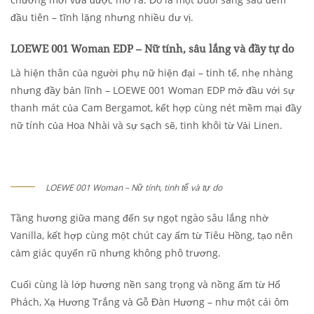
đầu tiên – tĩnh lặng nhưng nhiều dư vị.
LOEWE 001 Woman EDP – Nữ tính, sâu lắng và đầy tự do
Là hiện thân của người phụ nữ hiện đại – tinh tế, nhẹ nhàng
nhưng đầy bản lĩnh – LOEWE 001 Woman EDP mở đầu với sự
thanh mát của Cam Bergamot, kết hợp cùng nét mềm mại đầy
nữ tính của Hoa Nhài và sự sạch sẽ, tinh khôi từ Vải Linen.
LOEWE 001 Woman – Nữ tính, tinh tế và tự do
Tầng hương giữa mang đến sự ngọt ngào sâu lắng nhờ
Vanilla, kết hợp cùng một chút cay ấm từ Tiêu Hồng, tạo nên
cảm giác quyến rũ nhưng không phô trương.
Cuối cùng là lớp hương nền sang trọng và nồng ấm từ Hổ
Phách, Xạ Hương Trắng và Gỗ Đàn Hương – như một cái ôm