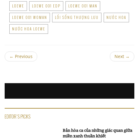
LOEWE
LOEWE 001 EDP
LOEWE 001 MAN
LOEWE 001 WOMAN
LỐI SỐNG THƯỢNG LƯU
NƯỚC HOA
NƯỚC HOA LOEWE
←
Previous
Next
→
EDITOR'S PICKS
Bản hòa ca của những giác quan giữa
miền xanh thuần khiết