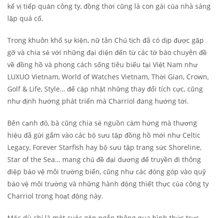
kế vị tiếp quản công ty, đồng thời cũng là con gái của nhà sáng
lập quá cố.
Trong khuôn khổ sự kiện, nữ tân Chủ tịch đã có dịp được gặp
gỡ và chia sẻ với những đại diện đến từ các tờ báo chuyên đề
về đồng hồ và phong cách sống tiêu biểu tại Việt Nam như
LUXUO Vietnam, World of Watches Vietnam, Thời Gian, Crown,
Golf & Life, Style… để cập nhật những thay đổi tích cực, cũng
như định hướng phát triển mà Charriol đang hướng tới.
Bên cạnh đó, bà cũng chia sẻ nguồn cảm hứng mà thương
hiệu đã gửi gắm vào các bộ sưu tập đồng hồ mới như Celtic
Legacy, Forever Starfish hay bộ sưu tập trang sức Shoreline,
Star of the Sea… mang chủ đề đại dương để truyền đi thông
điệp bảo vệ môi trường biển, cũng như các đóng góp vào quỹ
bảo vệ môi trường và những hành động thiết thực của công ty
Charriol trong hoạt động này.
Mặc dù chỉ là một cuộc gặp ngắn thông qua hình thức trực