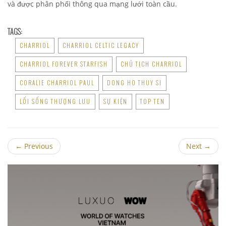
và được phân phối thông qua mạng lưới toàn cầu.
TAGS:
CHARRIOL
CHARRIOL CELTIC LEGACY
CHARRIOL FOREVER STARFISH
CHỦ TỊCH CHARRIOL
CORALIE CHARRIOL PAUL
DONG HO THUY SI
LỐI SỐNG THƯỢNG LƯU
SỰ KIỆN
TOP TEN
←
Previous
Next
→