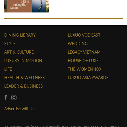
DINING LIBRARY
LUXUO VODCAST
STYLE
WEDDING
ART & CULTURE
LEGACY VIETNAM
LUXURY IN MOTION
HOUSE OF LUXE
LIFE
THE WOMEN 100
HEALTH & WELLNESS
LUXUO ASIA AWARDS
LEADER & BUSINESS
Advertise with Us