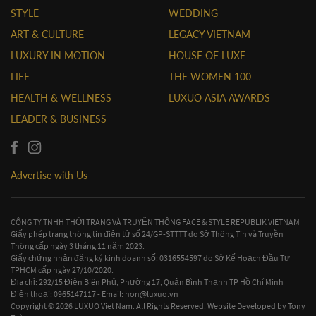
STYLE
WEDDING
ART & CULTURE
LEGACY VIETNAM
LUXURY IN MOTION
HOUSE OF LUXE
LIFE
THE WOMEN 100
HEALTH & WELLNESS
LUXUO ASIA AWARDS
LEADER & BUSINESS
Advertise with Us
CÔNG TY TNHH THỜI TRANG VÀ TRUYỀN THÔNG FACE & STYLE REPUBLIK VIETNAM
Giấy phép trang thông tin điện tử số 24/GP-STTTT do Sở Thông Tin và Truyền
Thông cấp ngày 3 tháng 11 năm 2023.
Giấy chứng nhận đăng ký kinh doanh số: 0316554597 do Sở Kế Hoạch Đầu Tư
TPHCM cấp ngày 27/10/2020.
Địa chỉ: 292/15 Điện Biên Phủ, Phường 17, Quận Bình Thạnh TP Hồ Chí Minh
Điện thoại: 0965147117 - Email:
hon@luxuo.vn
Copyright © 2026 LUXUO Viet Nam. All Rights Reserved. Website Developed by
Tony