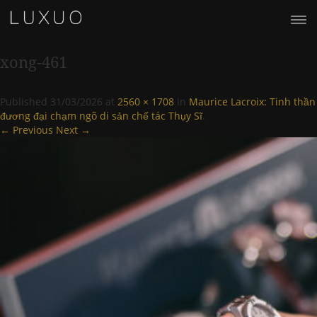
xong-461
Published
31/03/2026
at
2560 × 1708
in
Maurice Lacroix: Tinh thần
đương đại chạm ngõ di sản chế tác Thụy Sĩ
.
← Previous
Next →