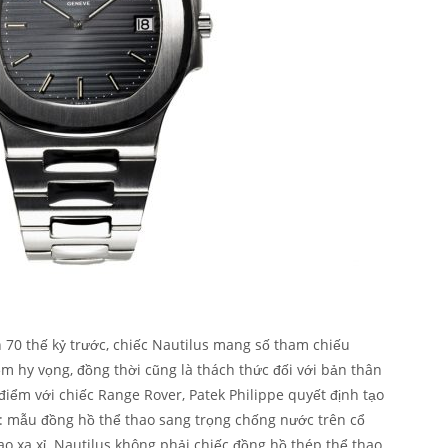
n 70 thế kỷ trước, chiếc Nautilus mang số tham chiếu
m hy vọng, đồng thời cũng là thách thức đối với bản thân
 điểm với chiếc Range Rover, Patek Philippe quyết định tạo
g: mẫu đồng hồ thể thao sang trọng chống nước trên cổ
ao xa xỉ. Nautilus không phải chiếc đồng hồ thép thể thao