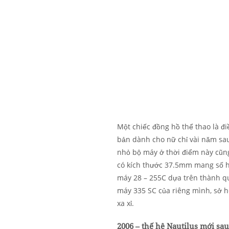
Một chiếc đồng hồ thể thao là đ
bản dành cho nữ chỉ vài năm sau
nhỏ bộ máy ở thời điểm này cũng
có kích thước 37.5mm mang số h
máy 28 – 255C dựa trên thành quả
máy 335 SC của riêng mình, sở h
xa xỉ.
2006 – thế hệ Nautilus mới sau