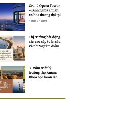
Grand Opera Tower
– Định nghĩa chuẩn
xa hoa đương đại tại
Sheraton Saigon
Hotels & Resorts
Grand Opera Hotel
Thị trường bất động
sản cao cấp toàn cầu
và những tâm điểm
mới của năm 2026
30 năm triết lý
trường thọ Aman:
Khoa học hoãn lão
và trí tuệ ngàn xưa