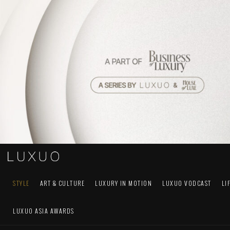
STYLE
ART & CULTURE
LUXURY IN MOTION
LUXUO VODCAST
LI
LUXUO ASIA AWARDS