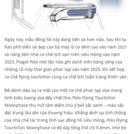
Ngày nay, mẫu đồng hồ này đang tiến xa hơn nữa. Sau khi tự
hào phô diễn vẻ đẹp của bộ máy lộ cơ đỉnh cao vào năm 2021
và nâng tầm nhờ cơ chế lịch vạn niên siêu mỏng vào năm
2023, Piaget Polo một lần nữa ghi danh trên bảng vàng của
những cỗ máy thời gian phức tạp vào năm 2025, khi kết hợp
cơ chế flying tourbillon cùng cơ chế lịch tuần trăng thiên văn.
Để đánh dấu sự ra mắt của một cơ chế phức tạp vừa mang
tính biểu tượng vừa đầy chất thơ, Polo Flying Tourbillon
Moonphase thu hút tâm điểm chú ý bởi sắc xanh – màu sắc
đặc trưng lâu đời của thương hiệu. Khẳng định sự tinh thông
của nhà chế tác trong lĩnh vực đồng hồ siêu mỏng, Polo Flying
Tourbillon Moonphase có độ dày tổng thể chỉ 9.8mm, nhờ bộ