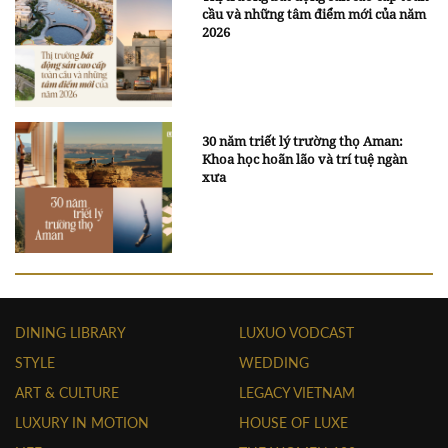
cầu và những tâm điểm mới của năm
2026
30 năm triết lý trường thọ Aman:
Khoa học hoãn lão và trí tuệ ngàn
xưa
DINING LIBRARY
LUXUO VODCAST
STYLE
WEDDING
ART & CULTURE
LEGACY VIETNAM
LUXURY IN MOTION
HOUSE OF LUXE