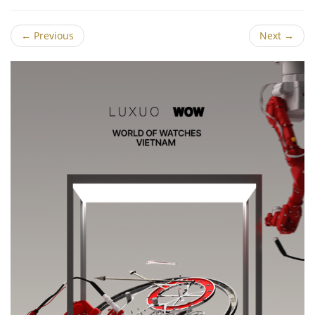
←
Previous
Next
→