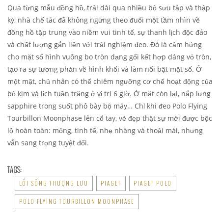
Qua từng mẫu đồng hồ, trải dài qua nhiều bộ sưu tập và thập
kỷ, nhà chế tác đã không ngừng theo đuổi một tầm nhìn về
đồng hồ tập trung vào niềm vui tinh tế, sự thanh lịch độc đáo
và chất lượng gắn liền với trải nghiệm đeo. Đó là cảm hứng
cho mặt số hình vuông bo tròn dạng gối kết hợp dáng vỏ tròn,
tạo ra sự tương phản về hình khối và làm nổi bật mặt số. Ở
một mặt, chủ nhân có thể chiêm ngưỡng cơ chế hoạt động của
bộ kim và lịch tuần trăng ở vị trí 6 giờ. Ở mặt còn lại, nắp lưng
sapphire trong suốt phô bày bộ máy… Chỉ khi đeo Polo Flying
Tourbillon Moonphase lên cổ tay, vẻ đẹp thật sự mới được bộc
lộ hoàn toàn: mỏng, tinh tế, nhẹ nhàng và thoải mái, nhưng
vẫn sang trọng tuyệt đối.
TAGS:
LỐI SỐNG THƯỢNG LƯU
PIAGET
PIAGET POLO
POLO FLYING TOURBILLON MOONPHASE