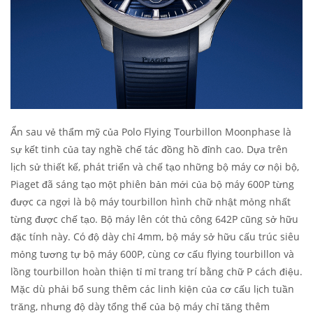
Ẩn sau vẻ thẩm mỹ của Polo Flying Tourbillon Moonphase là
sự kết tinh của tay nghề chế tác đồng hồ đỉnh cao. Dựa trên
lịch sử thiết kế, phát triển và chế tạo những bộ máy cơ nội bộ,
Piaget đã sáng tạo một phiên bản mới của bộ máy 600P từng
được ca ngợi là bộ máy tourbillon hình chữ nhật mỏng nhất
từng được chế tạo. Bộ máy lên cót thủ công 642P cũng sở hữu
đặc tính này. Có độ dày chỉ 4mm, bộ máy sở hữu cấu trúc siêu
mỏng tương tự bộ máy 600P, cùng cơ cấu flying tourbillon và
lồng tourbillon hoàn thiện tỉ mỉ trang trí bằng chữ P cách điệu.
Mặc dù phải bổ sung thêm các linh kiện của cơ cấu lịch tuần
trăng, nhưng độ dày tổng thể của bộ máy chỉ tăng thêm