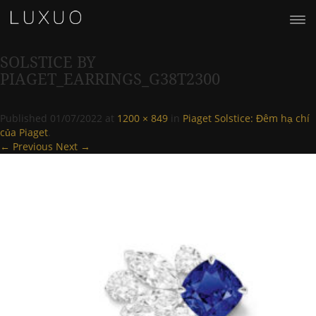
SOLSTICE BY
PIAGET_EARRINGS_G38T2300
Published
01/07/2022
at
1200 × 849
in
Piaget Solstice: Đêm hạ chí
của Piaget
.
← Previous
Next →