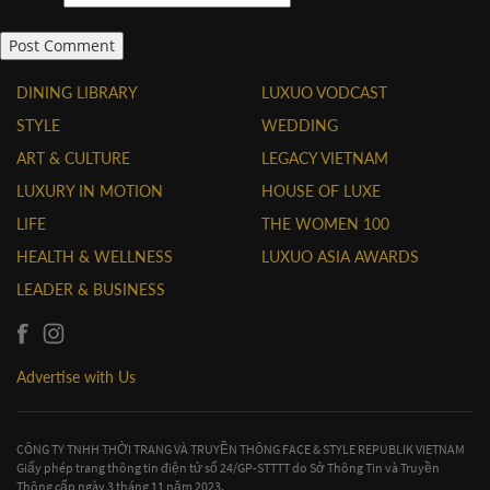
DINING LIBRARY
LUXUO VODCAST
STYLE
WEDDING
ART & CULTURE
LEGACY VIETNAM
LUXURY IN MOTION
HOUSE OF LUXE
LIFE
THE WOMEN 100
HEALTH & WELLNESS
LUXUO ASIA AWARDS
LEADER & BUSINESS
Advertise with Us
CÔNG TY TNHH THỜI TRANG VÀ TRUYỀN THÔNG FACE & STYLE REPUBLIK VIETNAM
Giấy phép trang thông tin điện tử số 24/GP-STTTT do Sở Thông Tin và Truyền
Thông cấp ngày 3 tháng 11 năm 2023.