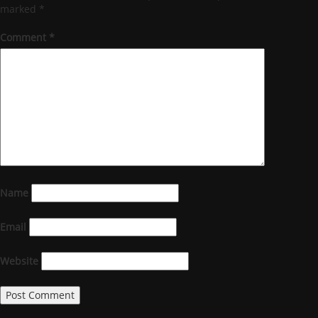
marked
*
Comment
*
Name
Email
Website