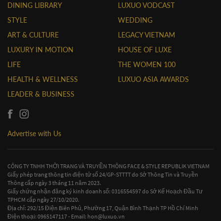
DINING LIBRARY
LUXUO VODCAST
STYLE
WEDDING
ART & CULTURE
LEGACY VIETNAM
LUXURY IN MOTION
HOUSE OF LUXE
LIFE
THE WOMEN 100
HEALTH & WELLNESS
LUXUO ASIA AWARDS
LEADER & BUSINESS
Advertise with Us
CÔNG TY TNHH THỜI TRANG VÀ TRUYỀN THÔNG FACE & STYLE REPUBLIK VIETNAM
Giấy phép trang thông tin điện tử số 24/GP-STTTT do Sở Thông Tin và Truyền
Thông cấp ngày 3 tháng 11 năm 2023.
Giấy chứng nhận đăng ký kinh doanh số: 0316554597 do Sở Kế Hoạch Đầu Tư
TPHCM cấp ngày 27/10/2020.
Địa chỉ: 292/15 Điện Biên Phủ, Phường 17, Quận Bình Thạnh TP Hồ Chí Minh
Điện thoại: 0965147117 - Email:
hon@luxuo.vn