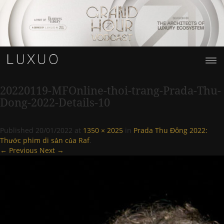
20220119-MFOnline-thoi-trang-Prada-Thu-
Dong-2022-Details-10
Published
20/01/2022
at
1350 × 2025
in
Prada Thu Đông 2022:
Thước phim di sản của Raf
.
← Previous
Next →