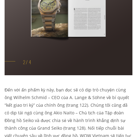
Đến với ấn phẩm kỳ này, bạn đọc sẽ có dịp trò chuyện cùng
ông Wilhelm Schmid – CEO của A. Lange & Söhne về bí quyết
“kết giao tri kỷ” của chính ông (trang 122). Chúng tôi cũng đã
có dịp tái ngộ cùng ông Akio Naito – Chủ tịch của Tập đoàn
Đồng hồ Seiko và được chia sẻ về hành trình khẳng định sự
thành công của Grand Seiko (trang 128). Nối tiếp chuỗi bài
viết chuyên sâu về lĩnh vực đồng hồ, WOW Vietnam sẽ tiếp tục