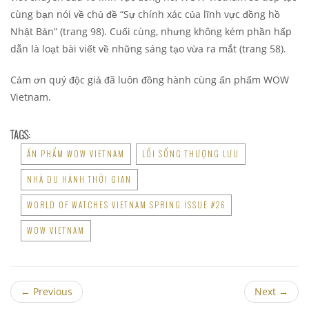
cùng bạn nói về chủ đề “Sự chính xác của lĩnh vực đồng hồ
Nhật Bản” (trang 98). Cuối cùng, nhưng không kém phần hấp
dẫn là loạt bài viết về những sáng tạo vừa ra mắt (trang 58).
Cảm ơn quý độc giả đã luôn đồng hành cùng ấn phẩm WOW
Vietnam.
TAGS:
ẤN PHẨM WOW VIETNAM
LỐI SỐNG THƯỢNG LƯU
NHÀ DU HÀNH THỜI GIAN
WORLD OF WATCHES VIETNAM SPRING ISSUE #26
WOW VIETNAM
←
Previous
Next
→