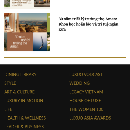
30 năm triết lý trường thọ Aman:
Khoa học hoãn lão và trí tuệ ngàn
xưa
DINING LIBRARY
LUXUO VODCAST
STYLE
WEDDING
ART & CULTURE
LEGACY VIETNAM
LUXURY IN MOTION
HOUSE OF LUXE
LIFE
THE WOMEN 100
HEALTH & WELLNESS
LUXUO ASIA AWARDS
LEADER & BUSINESS