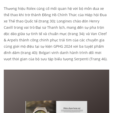
Thương hiệu Rolex củng cố mối quan hệ với bộ môn đua xe
thể thao khi trở thành Đồng Hồ Chính Thức của Hiệp hội Đua
xe Thể thao Quốc tế (trang 30); Longines chào đón Henry
Cavill trong vai trò Đại sứ Thanh lịch, mang đến sự pha trộn
độc đáo giữa sự tinh tế và chuẩn mực (trang 34); và Van Cleef
& Arpels thành công chinh phục trái tim của các chuyên gia
cùng giới mộ điệu tại sự kiện GPHG 2024 với ba tuyệt phẩm
đình đám (trang 40); Bvlgari vinh danh hành trình đổi mới
vượt thời gian của bộ sưu tập biểu tượng Serpenti (Trang 46).