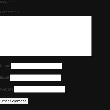
marked
*
Comment
*
Name
Email
Website