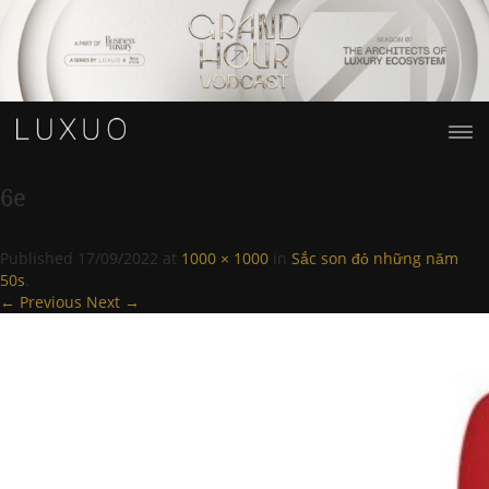
6e
Published
17/09/2022
at
1000 × 1000
in
Sắc son đỏ những năm
50s
.
← Previous
Next →