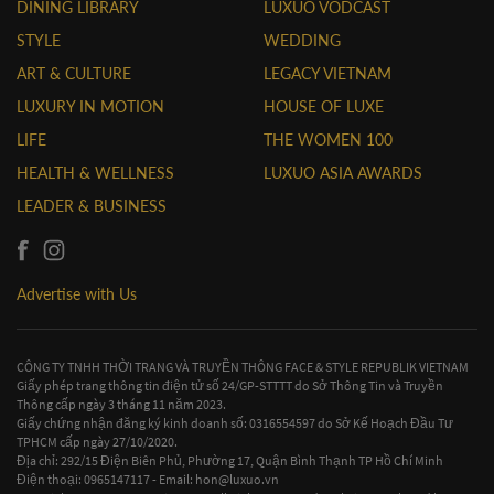
DINING LIBRARY
LUXUO VODCAST
STYLE
WEDDING
ART & CULTURE
LEGACY VIETNAM
LUXURY IN MOTION
HOUSE OF LUXE
LIFE
THE WOMEN 100
HEALTH & WELLNESS
LUXUO ASIA AWARDS
LEADER & BUSINESS
Advertise with Us
CÔNG TY TNHH THỜI TRANG VÀ TRUYỀN THÔNG FACE & STYLE REPUBLIK VIETNAM
Giấy phép trang thông tin điện tử số 24/GP-STTTT do Sở Thông Tin và Truyền
Thông cấp ngày 3 tháng 11 năm 2023.
Giấy chứng nhận đăng ký kinh doanh số: 0316554597 do Sở Kế Hoạch Đầu Tư
TPHCM cấp ngày 27/10/2020.
Địa chỉ: 292/15 Điện Biên Phủ, Phường 17, Quận Bình Thạnh TP Hồ Chí Minh
Điện thoại: 0965147117 - Email:
hon@luxuo.vn