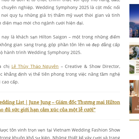
ức chuyên nghiệp. Wedding Symphony 2025 là cột mốc nổi
, nơi quy tụ những giá trị thẩm mỹ vượt thời gian và tinh
h diện mạo mới cho ngành cưới hiện đại.
 nay là khách sạn Hilton Saigon – một trong những điểm
không gian sang trọng, góp phần tôn lên vẻ đẹp đẳng cấp
 bộ hành trình Wedding Symphony 2025.
a chị
Lê Thùy Thảo Nguyên
– Creative & Show Director,
 khẳng định vị thế tiên phong trong việc nâng tầm nghệ
 cao cấp.
dding List | June Jung – Giám đốc Thương mại Hilton
 đủ sức giới hạn cảm xúc của một lễ cưới”
 được tôn vinh trọn vẹn tại Vietnam Wedding Fashion Show
trong khuôn khổ sự kiện. Những thiết kế váy cưới và trang