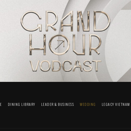
FE
DINING LIBRARY
LEADER & BUSINESS
WEDDING
LEGACY VIETNAM