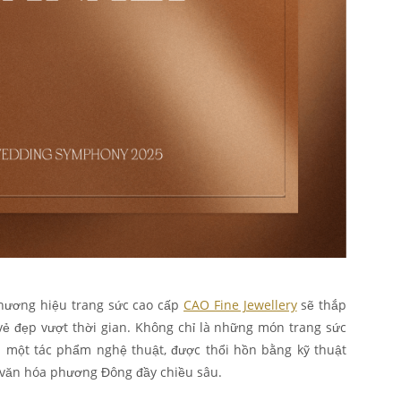
thương hiệu trang sức cao cấp
CAO Fine Jewellery
sẽ thắp
vẻ đẹp vượt thời gian. Không chỉ là những món trang sức
là một tác phẩm nghệ thuật, được thổi hồn bằng kỹ thuật
ừ văn hóa phương Đông đầy chiều sâu.