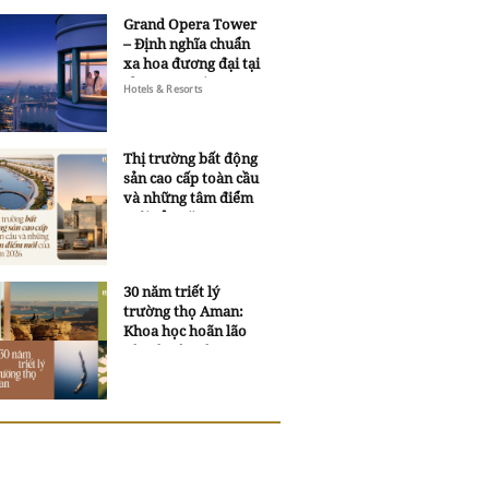
Grand Opera Tower
– Định nghĩa chuẩn
xa hoa đương đại tại
Sheraton Saigon
Hotels & Resorts
Grand Opera Hotel
Thị trường bất động
sản cao cấp toàn cầu
và những tâm điểm
mới của năm 2026
30 năm triết lý
trường thọ Aman:
Khoa học hoãn lão
và trí tuệ ngàn xưa