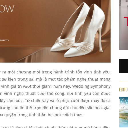
a một chương mới trong hành trình tôn vinh tình yêu,
ột sự kiện trọng đại mà là một tác phẩm nghệ thuật mang
 vinh giá trị vượt thời gian”, năm nay, Wedding Symphony
EDITO
n vinh nghệ thuật cưới thủ công, nơi tình yêu còn được
ầy cảm xúc. Từ chiếc váy và lễ phục cưới được may đo cá
rưng cho lời thề trọn đời chung đôi cho đến sắc hoa, giai
a quyện trong tinh thần bespoke đích thực.
 hào là đơn vị tổ chức chính thức với quy mô hàng đầu,