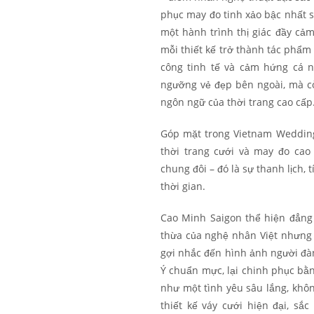
phục may đo tinh xảo bậc nhất s
một hành trình thị giác đầy cảm
mỗi thiết kế trở thành tác phẩm 
công tinh tế và cảm hứng cá n
ngưỡng vẻ đẹp bên ngoài, mà c
ngôn ngữ của thời trang cao cấp
Góp mặt trong Vietnam Wedding
thời trang cưới và may đo ca
chung đôi – đó là sự thanh lịch,
thời gian.
Cao Minh Saigon thể hiện đẳng
thừa của nghệ nhân Việt nhưng đ
gợi nhắc đến hình ảnh người đàn 
Ý chuẩn mực, lại chinh phục bằng
như một tình yêu sâu lắng, kh
thiết kế váy cưới hiện đại, sắ