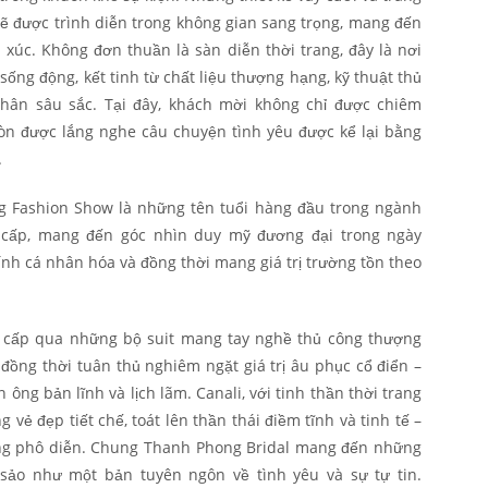
ẽ được trình diễn trong không gian sang trọng, mang đến
 xúc. Không đơn thuần là sàn diễn thời trang, đây là nơi
sống động, kết tinh từ chất liệu thượng hạng, kỹ thuật thủ
hân sâu sắc. Tại đây, khách mời không chỉ được chiêm
òn được lắng nghe câu chuyện tình yêu được kể lại bằng
.
 Fashion Show là những tên tuổi hàng đầu trong ngành
o cấp, mang đến góc nhìn duy mỹ đương đại trong ngày
 tính cá nhân hóa và đồng thời mang giá trị trường tồn theo
 cấp qua những bộ suit mang tay nghề thủ công thượng
ồng thời tuân thủ nghiêm ngặt giá trị âu phục cổ điển –
ông bản lĩnh và lịch lãm. Canali, với tinh thần thời trang
 vẻ đẹp tiết chế, toát lên thần thái điềm tĩnh và tinh tế –
ông phô diễn. Chung Thanh Phong Bridal mang đến những
c sảo như một bản tuyên ngôn về tình yêu và sự tự tin.