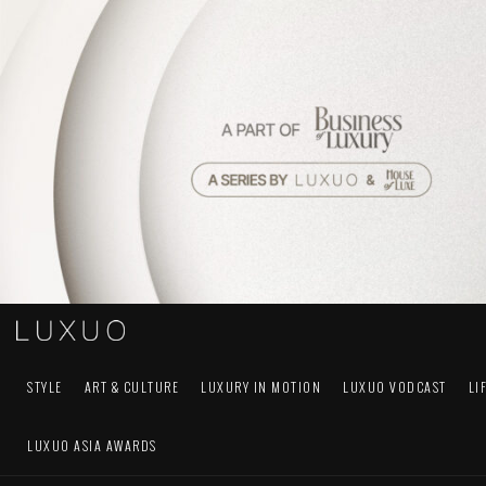
STYLE
ART & CULTURE
LUXURY IN MOTION
LUXUO VODCAST
LI
LUXUO ASIA AWARDS