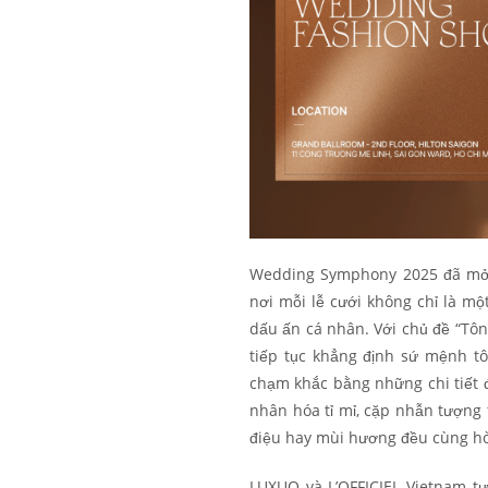
Wedding Symphony 2025 đã mở r
nơi mỗi lễ cưới không chỉ là m
dấu ấn cá nhân. Với chủ đề “Tôn
tiếp tục khẳng định sứ mệnh tô
chạm khắc bằng những chi tiết đ
nhân hóa tỉ mỉ, cặp nhẫn tượng t
điệu hay mùi hương đều cùng hò
LUXUO và L’OFFICIEL Vietnam tự