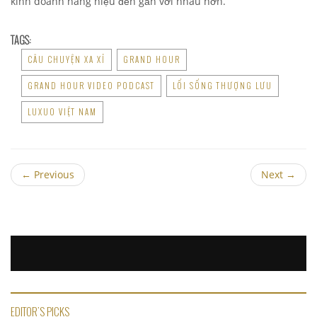
kinh doanh hàng hiệu đến gần với nhau hơn.
TAGS:
CÂU CHUYỆN XA XỈ
GRAND HOUR
GRAND HOUR VIDEO PODCAST
LỐI SỐNG THƯỢNG LƯU
LUXUO VIỆT NAM
←
Previous
Next
→
EDITOR'S PICKS