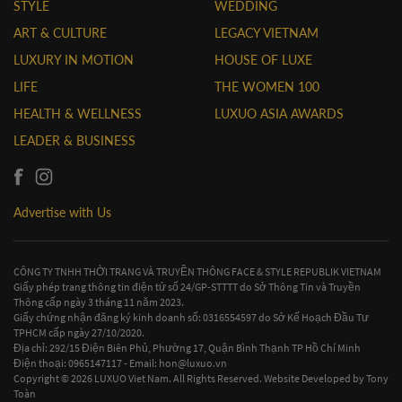
DINING LIBRARY
LUXUO VODCAST
STYLE
WEDDING
ART & CULTURE
LEGACY VIETNAM
LUXURY IN MOTION
HOUSE OF LUXE
LIFE
THE WOMEN 100
HEALTH & WELLNESS
LUXUO ASIA AWARDS
LEADER & BUSINESS
Advertise with Us
CÔNG TY TNHH THỜI TRANG VÀ TRUYỀN THÔNG FACE & STYLE REPUBLIK VIETNAM
Giấy phép trang thông tin điện tử số 24/GP-STTTT do Sở Thông Tin và Truyền
Thông cấp ngày 3 tháng 11 năm 2023.
Giấy chứng nhận đăng ký kinh doanh số: 0316554597 do Sở Kế Hoạch Đầu Tư
TPHCM cấp ngày 27/10/2020.
Địa chỉ: 292/15 Điện Biên Phủ, Phường 17, Quận Bình Thạnh TP Hồ Chí Minh