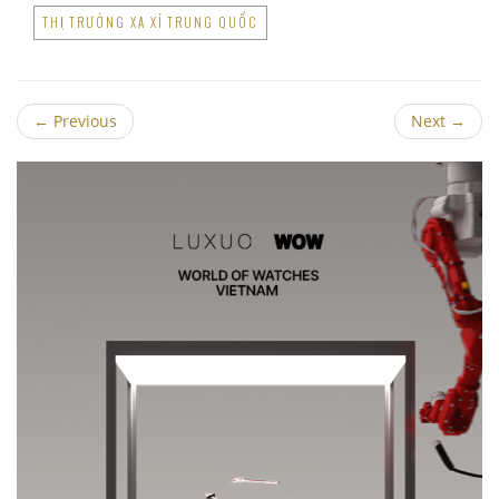
THỊ TRƯỜNG XA XỈ TRUNG QUỐC
←
Previous
Next
→