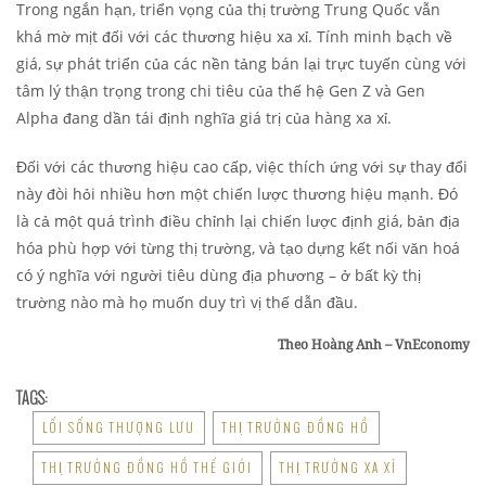
Trong ngắn hạn, triển vọng của thị trường Trung Quốc vẫn
khá mờ mịt đối với các thương hiệu xa xỉ. Tính minh bạch về
giá, sự phát triển của các nền tảng bán lại trực tuyến cùng với
tâm lý thận trọng trong chi tiêu của thế hệ Gen Z và Gen
Alpha đang dần tái định nghĩa giá trị của hàng xa xỉ.
Đối với các thương hiệu cao cấp, việc thích ứng với sự thay đổi
này đòi hỏi nhiều hơn một chiến lược thương hiệu mạnh. Đó
là cả một quá trình điều chỉnh lại chiến lược định giá, bản địa
hóa phù hợp với từng thị trường, và tạo dựng kết nối văn hoá
có ý nghĩa với người tiêu dùng địa phương – ở bất kỳ thị
trường nào mà họ muốn duy trì vị thế dẫn đầu.
Theo Hoàng Anh – VnEconomy
TAGS:
LỐI SỐNG THƯỢNG LƯU
THỊ TRƯỜNG ĐỒNG HỒ
THỊ TRƯỜNG ĐỒNG HỒ THẾ GIỚI
THỊ TRƯỜNG XA XỈ