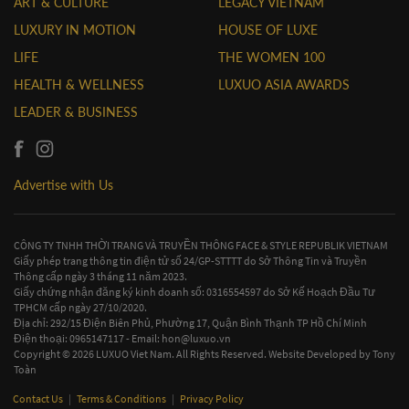
ART & CULTURE
LEGACY VIETNAM
LUXURY IN MOTION
HOUSE OF LUXE
LIFE
THE WOMEN 100
HEALTH & WELLNESS
LUXUO ASIA AWARDS
LEADER & BUSINESS
Advertise with Us
CÔNG TY TNHH THỜI TRANG VÀ TRUYỀN THÔNG FACE & STYLE REPUBLIK VIETNAM
Giấy phép trang thông tin điện tử số 24/GP-STTTT do Sở Thông Tin và Truyền
Thông cấp ngày 3 tháng 11 năm 2023.
Giấy chứng nhận đăng ký kinh doanh số: 0316554597 do Sở Kế Hoạch Đầu Tư
TPHCM cấp ngày 27/10/2020.
Địa chỉ: 292/15 Điện Biên Phủ, Phường 17, Quận Bình Thạnh TP Hồ Chí Minh
Điện thoại: 0965147117 - Email:
hon@luxuo.vn
Copyright © 2026 LUXUO Viet Nam. All Rights Reserved. Website Developed by
Tony
Toàn
Contact Us
|
Terms & Conditions
|
Privacy Policy