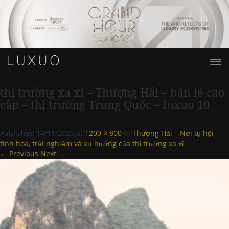
thị trường xa xỉ – Thượng Hải – bán lẻ cao
cấp – thị trường Trung Quốc – luxuo 10
Published
14/11/2025
at
1200 × 800
in
Thượng Hải – Nơi tụ hội
tinh hoa, trải nghiệm và xu hướng của thị trường xa xỉ
.
← Previous
Next →