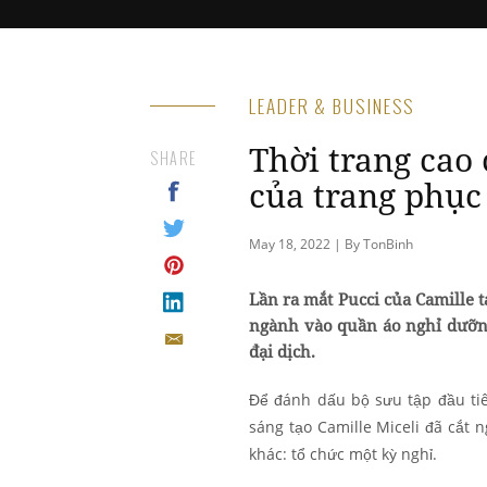
LEADER & BUSINESS
Thời trang cao
SHARE
của trang phục
May 18, 2022 | By TonBinh
Lần ra mắt Pucci của Camille 
ngành vào quần áo nghỉ dưỡng
đại dịch.
Để đánh dấu bộ sưu tập đầu tiê
sáng tạo Camille Miceli đã cắt n
khác: tổ chức một kỳ nghỉ.