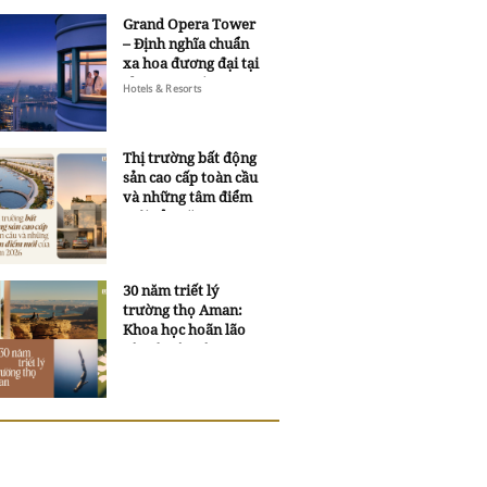
Grand Opera Tower
– Định nghĩa chuẩn
xa hoa đương đại tại
Sheraton Saigon
Hotels & Resorts
Grand Opera Hotel
Thị trường bất động
sản cao cấp toàn cầu
và những tâm điểm
mới của năm 2026
30 năm triết lý
trường thọ Aman:
Khoa học hoãn lão
và trí tuệ ngàn xưa