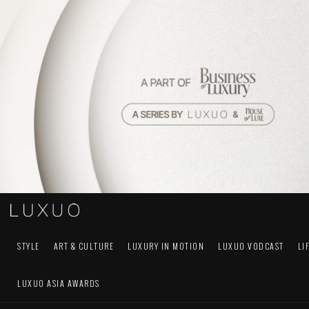
STYLE
ART & CULTURE
LUXURY IN MOTION
LUXUO VODCAST
LI
LUXUO ASIA AWARDS