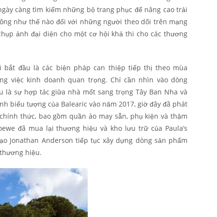
ngày càng tìm kiếm những bộ trang phục để nâng cao trải
rông như thế nào đối với những người theo dõi trên mạng
chụp ảnh đại diện cho một cơ hội khả thi cho các thương
ì bắt đầu là các biện pháp can thiệp tiếp thị theo mùa
ng việc kinh doanh quan trọng. Chỉ cần nhìn vào dòng
ầu là sự hợp tác giữa nhà mốt sang trọng Tây Ban Nha và
nh biểu tượng của Balearic vào năm 2017, giờ đây đã phát
 chính thức, bao gồm quần áo may sẵn, phụ kiện và thậm
oewe đã mua lại thương hiệu và kho lưu trữ của Paula’s
 tạo Jonathan Anderson tiếp tục xây dựng dòng sản phẩm
thương hiệu.