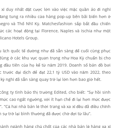
a xỉ duy nhất đặt cược lớn vào việc mặc quần áo đi nghỉ
 đang tung ra nhiều cửa hàng pop-up bên bãi biển hơn ở
egro và Thổ Nhĩ Kỳ. Matchesfashion sắp bắt đầu chiến
chức các hoạt động tại Florence, Naples và Ischia như một
licano Hotels Group.
du lịch quốc tế dường như đã sẵn sàng để cuối cùng phục
u dùng ở các khu vực quan trọng như Hoa Kỳ chuẩn bị cho
ng đầu tiên của họ kể từ năm 2019. Doanh số bán đồ bơi
c trước đại dịch để đạt 22,1 tỷ USD vào năm 2022, theo
ỳ nghỉ đã sẵn sàng quay trở lại lớn hơn bao giờ hết.
ông ty tình báo thị trường Edited, cho biết: “Sự hồi sinh
mức cao ngất ngưởng, với ít hạn chế đi lại hơn mức được
”. “Cả hai nhà bán lẻ thời trang và xa xỉ đều đã điều chỉnh
 sự trở lại bình thường đã được chờ đợi từ lâu”.
hành ngành hàng chủ chốt của các nhà bán lẻ hàng xa xỉ