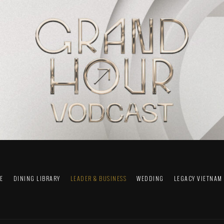
FE
DINING LIBRARY
LEADER & BUSINESS
WEDDING
LEGACY VIETNAM