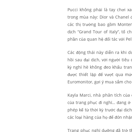
Pucci không phải là tay chơi x
trong mùa này: Dior và Chanel
các thị trường bao gồm Monten
dịch “Grand Tour of Italy”, tổ 
phần của quan hệ đối tác với Pel
Các động thái này diễn ra khi 
hồi sau đại dịch, với người tiê
kỳ nghỉ hè không đeo khẩu tra
được thiết lập để vượt qua mứ
Euromonitor, gợi ý mua sắm cho k
Kayla Marci, nhà phân tích của c
của trang phục đi nghỉ… đang ở 
phép kể từ thời kỳ trước đại dịch
các loại hàng của họ để đón nhận
Trang phục nghỉ dưỡng đã trở t