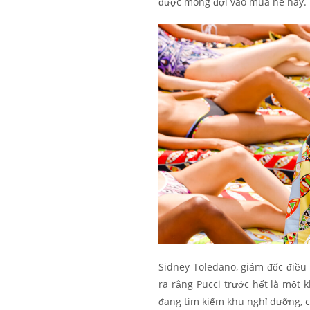
được mong đợi vào mùa hè này.
Sidney Toledano, giám đốc điều
ra rằng Pucci trước hết là một 
đang tìm kiếm khu nghỉ dưỡng, ch