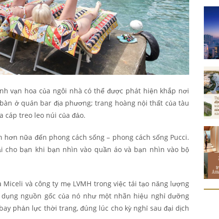
ính vạn hoa của ngôi nhà có thể được phát hiện khắp nơi
bàn ở quán bar địa phương; trang hoàng nội thất của tàu
a cáp treo leo núi của đảo.
h hơn nữa đến phong cách sống – phong cách sống Pucci.
ại cho bạn khi bạn nhìn vào quần áo và bạn nhìn vào bộ
 Miceli và công ty mẹ LVMH trong việc tái tạo năng lượng
n dụng nguồn gốc của nó như một nhãn hiệu nghỉ dưỡng
y phản lực thời trang, đúng lúc cho kỳ nghỉ sau đại dịch