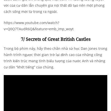
vời của cư dân lẫn chuyên gia nội thất đã tạo nên một phong
cách sống mới từ trong ra ngoài.
https://www.youtube.com/watch?
v=Q0Q7TAudR6Q&feature=emb_imp_woyt
7/ Secrets of Great British Castles
Trong bộ phim này, hãy theo chân nhà sử học Dan Jones trong
hành trình ngược thời gian trở lại đỉnh cao của những công
trình kiến trúc mang tính biểu tượng của nước Anh và những
cư dân “khét tiếng” của chúng.