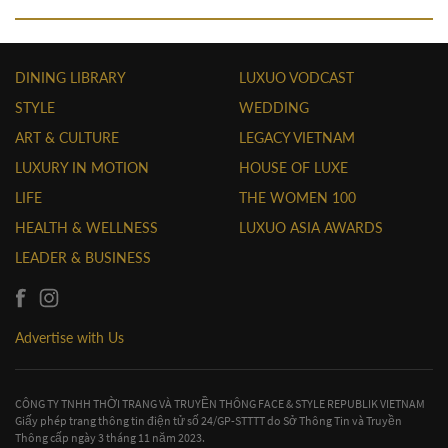
DINING LIBRARY
LUXUO VODCAST
STYLE
WEDDING
ART & CULTURE
LEGACY VIETNAM
LUXURY IN MOTION
HOUSE OF LUXE
LIFE
THE WOMEN 100
HEALTH & WELLNESS
LUXUO ASIA AWARDS
LEADER & BUSINESS
Advertise with Us
CÔNG TY TNHH THỜI TRANG VÀ TRUYỀN THÔNG FACE & STYLE REPUBLIK VIETNAM
Giấy phép trang thông tin điện tử số 24/GP-STTTT do Sở Thông Tin và Truyền
Thông cấp ngày 3 tháng 11 năm 2023.