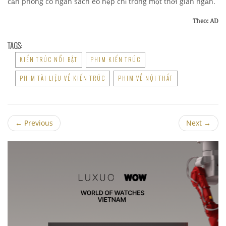
căn phòng có ngân sách eo hẹp chỉ trong một thời gian ngắn.
Theo: AD
TAGS:
KIẾN TRÚC NỔI BẬT
PHIM KIẾN TRÚC
PHIM TÀI LIỆU VỀ KIẾN TRÚC
PHIM VỀ NỘI THẤT
←
Previous
Next
→