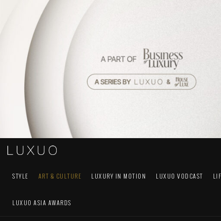
STYLE
ART & CULTURE
LUXURY IN MOTION
LUXUO VODCAST
LI
LUXUO ASIA AWARDS