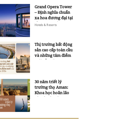
Grand Opera Tower
– Định nghĩa chuẩn
xa hoa đương đại tại
Sheraton Saigon
Hotels & Resorts
Grand Opera Hotel
Thị trường bất động
sản cao cấp toàn cầu
và những tâm điểm
mới của năm 2026
30 năm triết lý
trường thọ Aman:
Khoa học hoãn lão
và trí tuệ ngàn xưa