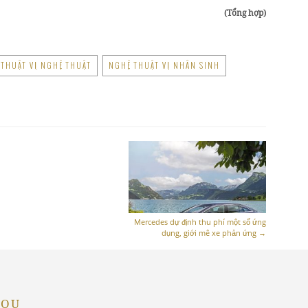
(Tổng hợp)
THUẬT VỊ NGHỆ THUẬT
NGHỆ THUẬT VỊ NHÂN SINH
Mercedes dự định thu phí một số ứng
dụng, giới mê xe phản ứng
→
YOU