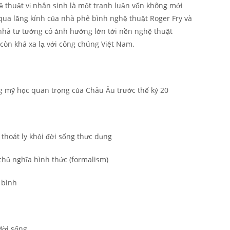
ệ thuật vị nhân sinh là một tranh luận vốn không mới
qua lăng kính của nhà phê bình nghệ thuật Roger Fry và
i nhà tư tưởng có ảnh hưởng lớn tới nền nghệ thuật
 còn khá xa lạ với công chúng Việt Nam.
ng mỹ học quan trọng của Châu Âu trước thế kỷ 20
 thoát ly khỏi đời sống thực dụng
chủ nghĩa hình thức (formalism)
 bình
đời sống