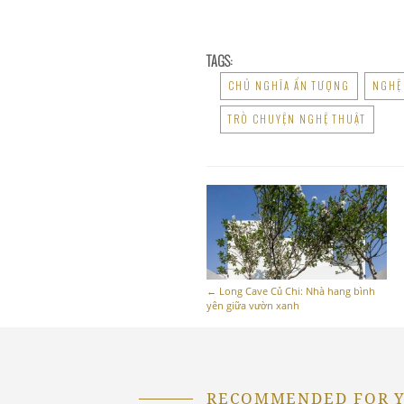
TAGS:
CHỦ NGHĨA ẤN TƯỢNG
NGHỆ 
TRÒ CHUYỆN NGHỆ THUẬT
←
Long Cave Củ Chi: Nhà hang bình
yên giữa vườn xanh
RECOMMENDED FOR 