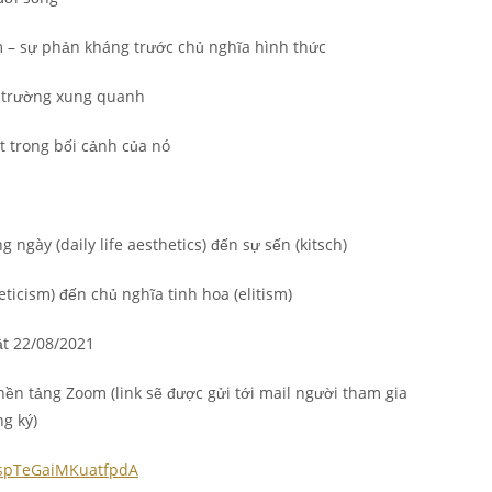
m – sự phản kháng trước chủ nghĩa hình thức
i trường xung quanh
 trong bối cảnh của nó
ngày (daily life aesthetics) đến sự sến (kitsch)
eticism) đến chủ nghĩa tinh hoa (elitism)
ật 22/08/2021
nền tảng Zoom (link sẽ được gửi tới mail người tham gia
g ký)
/7spTeGaiMKuatfpdA