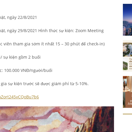
hật, ngày 22/8/2021
hật, ngày 29/8/2021 Hình thức sự kiện: Zoom Meeting
c viên tham gia sớm ít nhất 15 – 30 phút để check-in)
/ sự kiện gồm 2 buổi
ức: 100.000 VNĐ/người/buổi
gia sự kiện trước sẽ được giảm phí từ 5-10%.
e/aZort245vCQoBu7b6