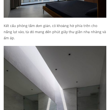
Kết cấu phòng tắm đơn giản, có khoảng hở phía trên cho
nắng lọt vào, từ đó mang đến phút giây thư giãn nhẹ nhàng và
ấm áp.