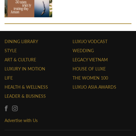
DINING LIBRARY
LUXUO VODCAST
STYLE
WEDDING
ART & CULTURE
LEGACY VIETNAM
LUXURY IN MOTION
HOUSE OF LUXE
LIFE
THE WOMEN 100
HEALTH & WELLNESS
LUXUO ASIA AWARDS
LEADER & BUSINESS
Advertise with Us