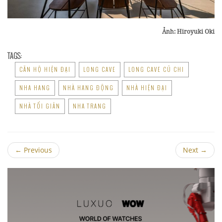
Ảnh: Hiroyuki Oki
TAGS:
CĂN HỘ HIỆN ĐẠI
LONG CAVE
LONG CAVE CỦ CHI
NHA HANG
NHÀ HANG ĐỘNG
NHÀ HIỆN ĐẠI
NHÀ TỐI GIẢN
NHA TRANG
←
Previous
Next
→