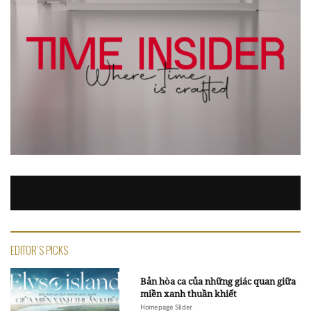
EDITOR'S PICKS
Bản hòa ca của những giác quan giữa
miền xanh thuần khiết
Homepage Slider