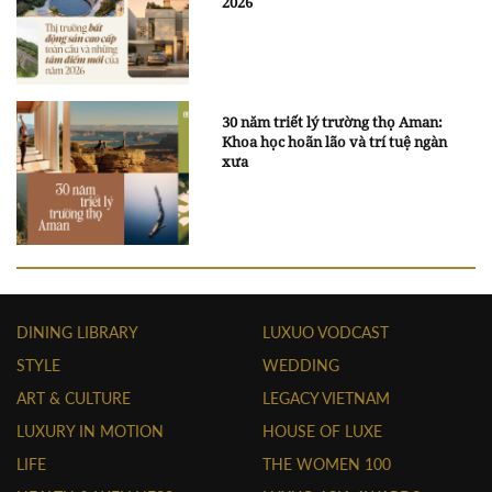
2026
30 năm triết lý trường thọ Aman:
Khoa học hoãn lão và trí tuệ ngàn
xưa
DINING LIBRARY
LUXUO VODCAST
STYLE
WEDDING
ART & CULTURE
LEGACY VIETNAM
LUXURY IN MOTION
HOUSE OF LUXE
LIFE
THE WOMEN 100