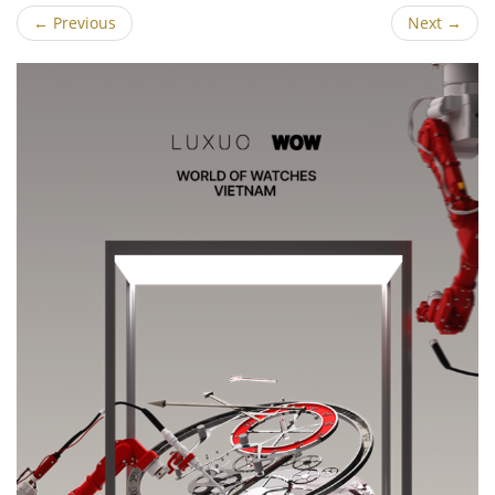
←
Previous
Next
→