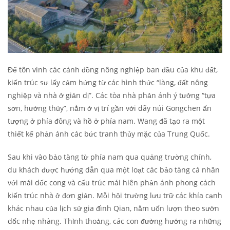
Để tôn vinh các cánh đồng nông nghiệp ban đầu của khu đất,
kiến ​​trúc sư lấy cảm hứng từ các hình thức “làng, đất nông
nghiệp và nhà ở giản dị”. Các tòa nhà phản ánh ý tưởng “tựa
sơn, hướng thủy”, nằm ở vị trí gần với dãy núi Gongchen ấn
tượng ở phía đông và hồ ở phía nam. Wang đã tạo ra một
thiết kế phản ánh các bức tranh thủy mặc của Trung Quốc.
Sau khi vào bảo tàng từ phía nam qua quảng trường chính,
du khách được hướng dẫn qua một loạt các bảo tàng cá nhân
với mái dốc cong và cấu trúc mái hiên phản ánh phong cách
kiến ​​trúc nhà ở đơn giản. Mỗi hội trường lưu trữ các khía cạnh
khác nhau của lịch sử gia đình Qian, nằm uốn lượn theo sườn
dốc nhẹ nhàng. Thỉnh thoảng, các con đường hướng ra những