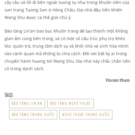
cây cầu và lối đi bên ngoài tương tự như trong khuôn viên của
sơn trang Tương Sơn ở Hàng Châu, tòa nhà đầu tiên khiến
Wang Shu được cả thế giới chú ý.
Bảo tàng Lin’an bao bọc khuôn trang để tạo thành một không
gian ấm cúng bên trong, và có một số cấu trúc phụ trợ khéo
léo: quán trà, trung tâm dịch vụ và khối nhà vệ sinh hòa mình
vào cảnh quan mà không bị chia cách. Đối với bất kỳ ai trong
chuyến hành hương tới Wang Shu, tòa nhà này chắc chắn nên
có trong danh sách.
Vincent Pham
TAGS:
BẢO TÀNG LIN'AN
BẢO TÀNG NGHỆ THUẬT
BẢO TÀNG TRUNG QUỐC
NGHỆ THUẬT TRUNG QUỐC