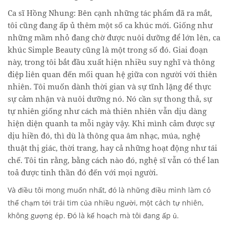
Ca sĩ Hồng Nhung
: Bên cạnh những tác phẩm đã ra mắt,
tôi cũng đang ấp ủ thêm một số ca khúc mới. Giống như
những mầm nhỏ đang chờ được nuôi dưỡng để lớn lên, ca
khúc Simple Beauty cũng là một trong số đó. Giai đoạn
này, trong tôi bắt đầu xuất hiện nhiều suy nghĩ và thông
điệp liên quan đến mối quan hệ giữa con người với thiên
nhiên. Tôi muốn dành thời gian và sự tĩnh lặng để thực
sự cảm nhận và nuôi dưỡng nó. Nó cần sự thong thả, sự
tự nhiên giống như cách mà thiên nhiên vẫn dịu dàng
hiện diện quanh ta mỗi ngày vậy. Khi mình cảm được sự
dịu hiền đó, thì dù là thông qua âm nhạc, múa, nghệ
thuật thị giác, thời trang, hay cả những hoạt động như tái
chế. Tôi tin rằng, bằng cách nào đó, nghệ sĩ vẫn có thể lan
toả được tinh thần đó đến với mọi người.
Và điều tôi mong muốn nhất, đó là những điều mình làm có
thể chạm tới trái tim của nhiều người, một cách tự nhiên,
không gượng ép. Đó là kế hoạch mà tôi đang ấp ủ.