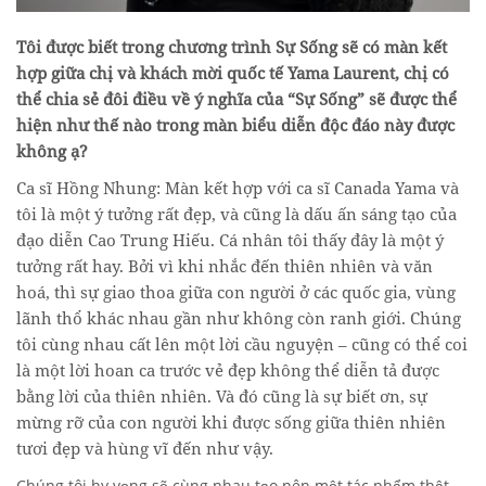
Tôi được biết trong chương trình Sự Sống sẽ có màn kết
hợp giữa chị và khách mời quốc tế Yama Laurent, chị có
thể chia sẻ đôi điều về ý nghĩa của “Sự Sống” sẽ được thể
hiện như thế nào trong màn biểu diễn độc đáo này được
không ạ?
Ca sĩ Hồng Nhung:
Màn kết hợp với ca sĩ Canada Yama và
tôi là một ý tưởng rất đẹp, và cũng là dấu ấn sáng tạo của
đạo diễn Cao Trung Hiếu. Cá nhân tôi thấy đây là một ý
tưởng rất hay. Bởi vì khi nhắc đến thiên nhiên và văn
hoá, thì sự giao thoa giữa con người ở các quốc gia, vùng
lãnh thổ khác nhau gần như không còn ranh giới. Chúng
tôi cùng nhau cất lên một lời cầu nguyện – cũng có thể coi
là một lời hoan ca trước vẻ đẹp không thể diễn tả được
bằng lời của thiên nhiên. Và đó cũng là sự biết ơn, sự
mừng rỡ của con người khi được sống giữa thiên nhiên
tươi đẹp và hùng vĩ đến như vậy.
Chúng tôi hy vọng sẽ cùng nhau tạo nên một tác phẩm thật