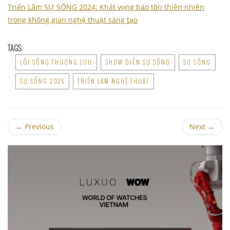
Triển Lãm SỰ SỐNG 2024: Khát vọng bảo tồn thiên nhiên
trong không gian nghệ thuật sáng tạo
TAGS:
LỐI SỐNG THƯỢNG LƯU
SHOW DIỄN SỰ SỐNG
SỰ SỐNG
SỰ SỐNG 2025
TRIỂN LÃM NGHỆ THUẬT
←
Previous
Next
→