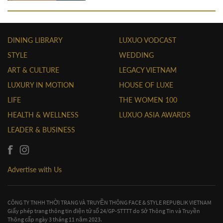
DINING LIBRARY
LUXUO VODCAST
STYLE
WEDDING
ART & CULTURE
LEGACY VIETNAM
LUXURY IN MOTION
HOUSE OF LUXE
LIFE
THE WOMEN 100
HEALTH & WELLNESS
LUXUO ASIA AWARDS
LEADER & BUSINESS
Advertise with Us
CÔNG TY TNHH THỜI TRANG VÀ TRUYỀN THÔNG FACE & STYLE REPUBLIK VIETNAM
Giấy phép trang thông tin điện tử số 24/GP-STTTT do Sở Thông Tin và Truyền
Thông cấp ngày 3 tháng 11 năm 2023.