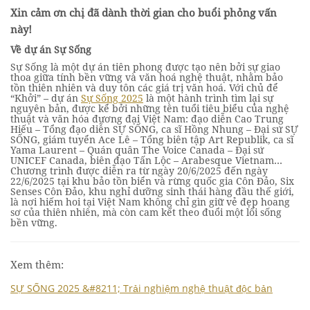
Xin cảm ơn chị đã dành thời gian cho buổi phỏng vấn
này!
Về dự án Sự Sống
Sự Sống là một dự án tiên phong được tạo nên bởi sự giao
thoa giữa tính bền vững và văn hoá nghệ thuật, nhằm bảo
tồn thiên nhiên và duy tôn các giá trị văn hoá. Với chủ để
“Khởi” – dự án
Sự Sống 2025
là một hành trình tìm lại sự
nguyên bản, được kể bởi những tên tuổi tiêu biểu của nghệ
thuật và văn hóa đương đại Việt Nam: đạo diễn Cao Trung
Hiếu – Tổng đạo diễn SỰ SỐNG, ca sĩ Hồng Nhung – Đại sứ SỰ
SỐNG, giám tuyển Ace Lê – Tổng biên tập Art Republik, ca sĩ
Yama Laurent – Quán quân The Voice Canada – Đại sứ
UNICEF Canada, biên đạo Tấn Lộc – Arabesque Vietnam…
Chương trình được diễn ra từ ngày 20/6/2025 đến ngày
22/6/2025 tại
khu bảo tồn biển và rừng quốc gia Côn Đảo, Six
Senses Côn Đảo, khu nghỉ dưỡng sinh thái hàng đầu thế giới,
là nơi hiếm hoi tại Việt Nam không chỉ gìn giữ vẻ đẹp hoang
sơ của thiên nhiên, mà còn cam kết theo đuổi một lối sống
bền vững.
Xem thêm:
SỰ SỐNG 2025 &#8211; Trải nghiệm nghệ thuật độc bản