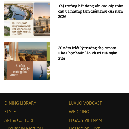
Thị trường bất động sản cao cấp toàn
cầu và những tâm điểm mới của năm
2026
30 năm triết lý trường thọ Aman:
Khoa học hoãn lão và trí tuệ ngàn
xưa
DINING LIBRARY
LUXUO VODCAST
STYLE
WEDDING
ART & CULTURE
LEGACY VIETNAM
LUXURY IN MOTION
HOUSE OF LUXE