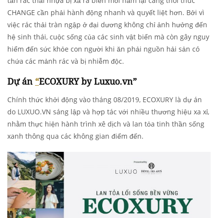
tấn rác thải nhựa bị xả ra biển mỗi năm lại càng thôi thúc
CHANGE cần phải hành động nhanh và quyết liệt hơn. Bởi vì
việc rác thải tràn ngập ở đại dương không chỉ ảnh hưởng đến
hệ sinh thái, cuộc sống của các sinh vật biển mà còn gây nguy
hiểm đến sức khỏe con người khi ăn phải nguồn hải sản có
chứa các mảnh rác và bị nhiễm độc.
D
ự án
“
ECOXURY by Luxuo.vn”
Chính thức khởi động vào tháng 08/2019, ECOXURY là dự án
do LUXUO.VN sáng lập và hợp tác với nhiều thương hiệu xa xỉ,
nhằm thực hiện hành trình xê dịch và lan tỏa tinh thần sống
xanh thông qua các không gian điểm đến.