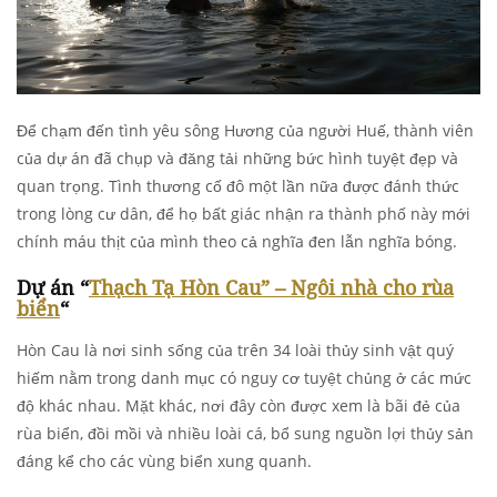
Để chạm đến tình yêu sông Hương của người Huế, thành viên
của dự án đã chụp và đăng tải những bức hình tuyệt đẹp và
quan trọng. Tình thương cố đô một lần nữa được đánh thức
trong lòng cư dân, để họ bất giác nhận ra thành phố này mới
chính máu thịt của mình theo cả nghĩa đen lẫn nghĩa bóng.
Dự án “
Thạch Tạ Hòn Cau” – Ngôi nhà cho rùa
biển
“
Hòn Cau là nơi sinh sống của trên 34 loài thủy sinh vật quý
hiếm nằm trong danh mục có nguy cơ tuyệt chủng ở các mức
độ khác nhau. Mặt khác, nơi đây còn được xem là bãi đẻ của
rùa biển, đồi mồi và nhiều loài cá, bổ sung nguồn lợi thủy sản
đáng kể cho các vùng biển xung quanh.