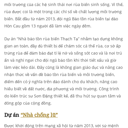
môi trường của các hệ sinh thái nơi rùa biển sinh sống. Vì thế,
rùa được coi là một trong các chỉ số về chất lượng môi trường
biển. Bắt đầu từ năm 2013, đội ngũ Bảo tồn rùa biển tại đảo
Hòn Cau gồm 13 người đã làm việc ngày đêm.
Dự án “Nhà bảo tồn rùa biển Thạch Tạ” nhằm tạo dựng không
gian an toàn, đầy đủ thiết bị để chăm sóc cá thể rùa, cơ sở ấp
trứng rùa để đảm bảo đạt tỉ lệ nở và sống sót cao và là nơi trú
ẩn và nghỉ ngơi cho đội ngũ bảo tồn khi thời tiết xấu và giờ
làm việc kéo dài. Đây cũng là không gian giáo dục và nâng cao
nhận thức về vấn đề bảo tồn rùa biển và môi trường biển,
điểm đến có ý nghĩa trên đảo dành cho du khách, nâng cao
hiểu biết về đất nước, địa phương và môi trường. Công trình
do kiến trúc sư Sơn Đặng thiết kế, đã thu hút sự quan tâm và
đóng góp của cộng đồng.
Dự án
“Nhà chống lũ”
Được khởi động trên mạng xã hội từ năm 2013, với sứ mệnh