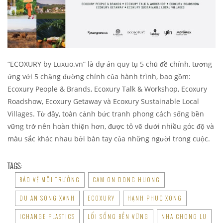
“ECOXURY by Luxuo.vn” là dự án quy tụ 5 chủ đề chính, tương
ứng với 5 chặng đường chính của hành trình, bao gồm:
Ecoxury People & Brands, Ecoxury Talk & Workshop, Ecoxury
Roadshow, Ecoxury Getaway và Ecoxury Sustainable Local
Villages. Từ đây, toàn cảnh bức tranh phong cách sống bền
vững trở nên hoàn thiện hơn, được tô vẽ dưới nhiều góc độ và
màu sắc khác nhau bởi bàn tay của những người trong cuộc.
TAGS:
BẢO VỆ MÔI TRƯỜNG
CAM ON DONG HUONG
DU AN SONG XANH
ECOXURY
HẠNH PHUC XONG
ICHANGE PLASTICS
LỐI SỐNG BỀN VỮNG
NHA CHONG LU