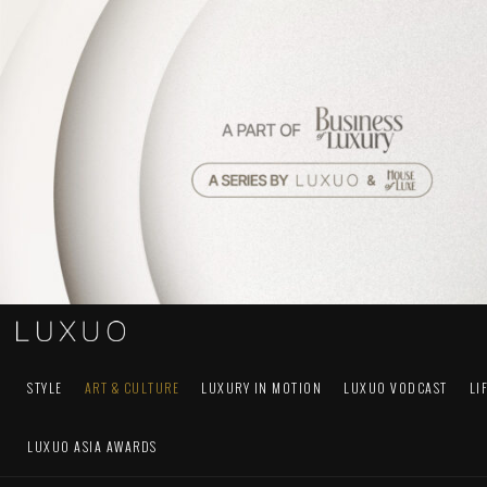
STYLE
ART & CULTURE
LUXURY IN MOTION
LUXUO VODCAST
LI
LUXUO ASIA AWARDS