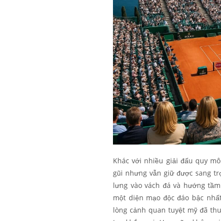
Khác với nhiều giải đấu quy m
gũi nhưng vẫn giữ được sang trọ
lưng vào vách đá và hướng tầm
một diện mạo độc đáo bậc nhất.
lòng cảnh quan tuyệt mỹ đã th