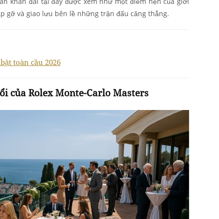
ian khán đài tại đây được xem như một điểm hẹn của giới
ặp gỡ và giao lưu bên lề những trận đấu căng thẳng.
bật toàn cầu 2026
ổi của Rolex Monte-Carlo Masters