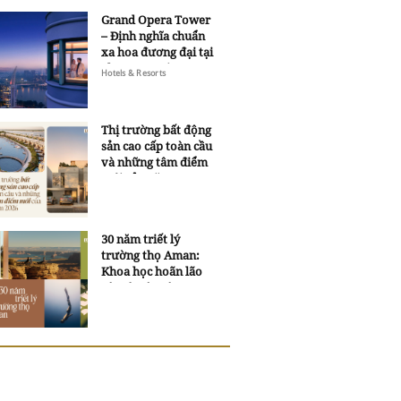
Grand Opera Tower
– Định nghĩa chuẩn
xa hoa đương đại tại
Sheraton Saigon
Hotels & Resorts
Grand Opera Hotel
Thị trường bất động
sản cao cấp toàn cầu
và những tâm điểm
mới của năm 2026
30 năm triết lý
trường thọ Aman:
Khoa học hoãn lão
và trí tuệ ngàn xưa