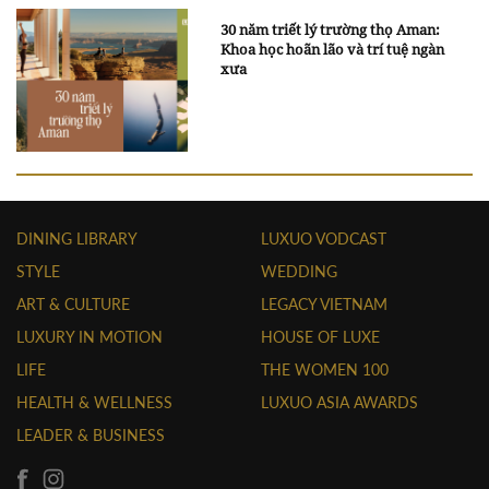
30 năm triết lý trường thọ Aman:
Khoa học hoãn lão và trí tuệ ngàn
xưa
DINING LIBRARY
LUXUO VODCAST
STYLE
WEDDING
ART & CULTURE
LEGACY VIETNAM
LUXURY IN MOTION
HOUSE OF LUXE
LIFE
THE WOMEN 100
HEALTH & WELLNESS
LUXUO ASIA AWARDS
LEADER & BUSINESS