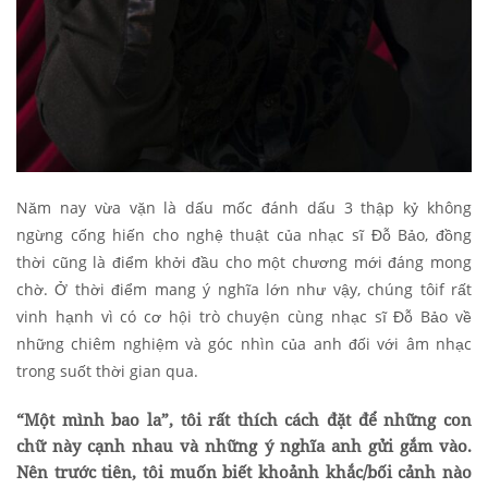
Năm nay vừa vặn là dấu mốc đánh dấu 3 thập kỷ không
ngừng cống hiến cho nghệ thuật của nhạc sĩ Đỗ Bảo, đồng
thời cũng là điểm khởi đầu cho một chương mới đáng mong
chờ. Ở thời điểm mang ý nghĩa lớn như vậy, chúng tôif rất
vinh hạnh vì có cơ hội trò chuyện cùng nhạc sĩ Đỗ Bảo về
những chiêm nghiệm và góc nhìn của anh đối với âm nhạc
trong suốt thời gian qua.
“Một mình bao la”, tôi rất thích cách đặt để những con
chữ này cạnh nhau và những ý nghĩa anh gửi gắm vào.
Nên trước tiên, tôi muốn biết khoảnh khắc/bối cảnh nào