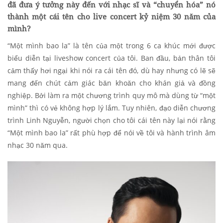
đã đưa ý tưởng này đến với nhạc sĩ và “chuyển hóa” nó
thành một cái tên cho live concert kỷ niệm 30 năm của
mình?
“Một mình bao la” là tên của một trong 6 ca khúc mới được
biểu diễn tại liveshow concert của tôi. Ban đầu, bản thân tôi
cảm thấy hơi ngại khi nói ra cái tên đó, dù hay nhưng có lẽ sẽ
mang đến chút cảm giác băn khoăn cho khán giả và đồng
nghiệp. Bởi làm ra một chương trình quy mô mà dùng từ “một
mình” thì có vẻ không hợp lý lắm. Tuy nhiên, đạo diễn chương
trình Linh Nguyễn, người chọn cho tôi cái tên này lại nói rằng
“Một mình bao la” rất phù hợp để nói về tôi và hành trình âm
nhạc 30 năm qua.