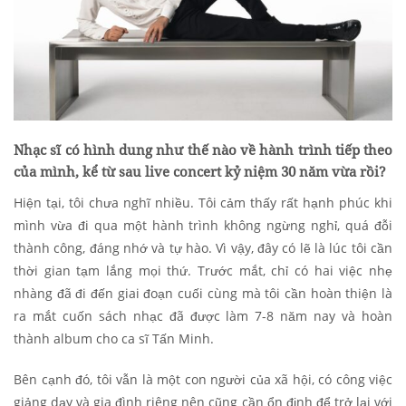
Nhạc sĩ có hình dung như thế nào về hành trình tiếp theo
của mình, kể từ sau live concert kỷ niệm 30 năm vừa rồi?
Hiện tại, tôi chưa nghĩ nhiều. Tôi cảm thấy rất hạnh phúc khi
mình vừa đi qua một hành trình không ngừng nghỉ, quá đỗi
thành công, đáng nhớ và tự hào. Vì vậy, đây có lẽ là lúc tôi cần
thời gian tạm lắng mọi thứ. Trước mắt, chỉ có hai việc nhẹ
nhàng đã đi đến giai đoạn cuối cùng mà tôi cần hoàn thiện là
ra mắt cuốn sách nhạc đã được làm 7-8 năm nay và hoàn
thành album cho ca sĩ Tấn Minh.
Bên cạnh đó, tôi vẫn là một con người của xã hội, có công việc
giảng dạy và gia đình riêng nên cũng cần ổn định để trở lại với