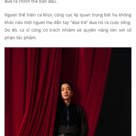
đưa ra chỉnh thể ban đầu.
Người thể hiện ca khúc cũng cực kỳ quan trọng bởi họ không
khác nào một người mẹ dẫn tay “đứa trẻ” đưa nó ra cuộc sống.
Do đó, ca sĩ cũng có trách nhiệm và quyền năng lớn với số
phận tác phẩm.