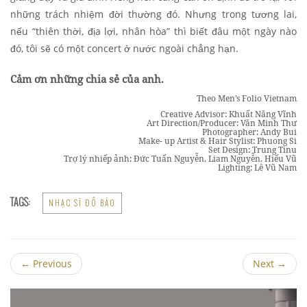
những trách nhiệm đời thường đó. Nhưng trong tương lai,
nếu “thiên thời, địa lợi, nhân hòa” thì biết đâu một ngày nào
đó, tôi sẽ có một concert ở nước ngoài chẳng hạn.
Cảm ơn những chia sẻ của anh.
Theo Men’s Folio Vietnam
Creative Advisor: Khuất Năng Vĩnh
Art Direction/Producer: Văn Minh Thư
Photographer: Andy Bui
Make- up Artist & Hair Stylist: Phuong Si
Set Design: Trung Tinu
Trợ lý nhiếp ảnh: Đức Tuấn Nguyễn, Liam Nguyễn, Hiếu Vũ
Lighting: Lê Vũ Nam
TAGS:
NHẠC SĨ ĐỖ BẢO
←
Previous
Next
→