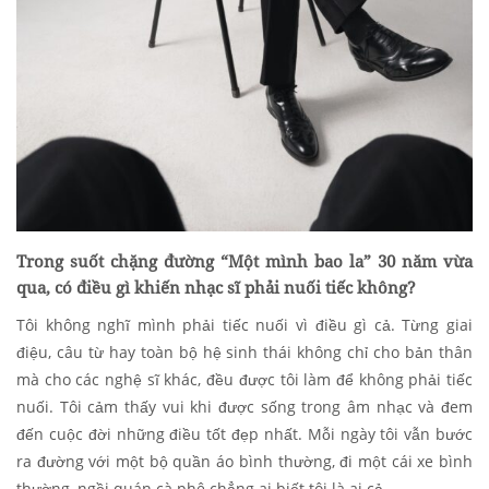
Trong suốt chặng đường “Một mình bao la” 30 năm vừa
qua, có điều gì khiến nhạc sĩ phải nuối tiếc không?
Tôi không nghĩ mình phải tiếc nuối vì điều gì cả. Từng giai
điệu, câu từ hay toàn bộ hệ sinh thái không chỉ cho bản thân
mà cho các nghệ sĩ khác, đều được tôi làm để không phải tiếc
nuối. Tôi cảm thấy vui khi được sống trong âm nhạc và đem
đến cuộc đời những điều tốt đẹp nhất. Mỗi ngày tôi vẫn bước
ra đường với một bộ quần áo bình thường, đi một cái xe bình
thường, ngồi quán cà phê chẳng ai biết tôi là ai cả.