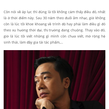
Còn nói về áp lực thì đúng là tôi không cảm thấy điều đó, nhất
là ở thời điểm này. Sau 30 năm theo đuổi âm nhạc, giờ không
còn là lúc tôi khoe khoang về trình độ hay phải làm điều gì đó
theo xu hướng thời đại, thị trường đang chuộng. Thay vào đó,
giờ là lúc tôi viết những gì mình còn chưa viết, mở rộng hệ
sinh thái, làm đầy gia tài tác phẩm,…