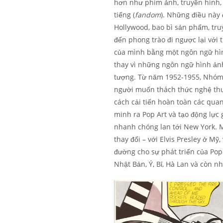
hơn như phim ảnh, truyền hình, 
tiếng (
fandom
). Những điều này
Hollywood, bao bì sản phẩm, tru
đến phong trào đi ngược lại với
của mình bằng một ngôn ngữ hìn
thay vì những ngôn ngữ hình ảnh
tượng. Từ năm 1952-1955, Nhóm 
người muốn thách thức nghệ thuậ
cách cải tiến hoàn toàn các quan
minh ra Pop Art và tạo động lực 
nhanh chóng lan tới New York. 
thay đổi – với Elvis Presley ở 
đường cho sự phát triển của Pop 
Nhật Bản, Ý, Bỉ, Hà Lan và còn n