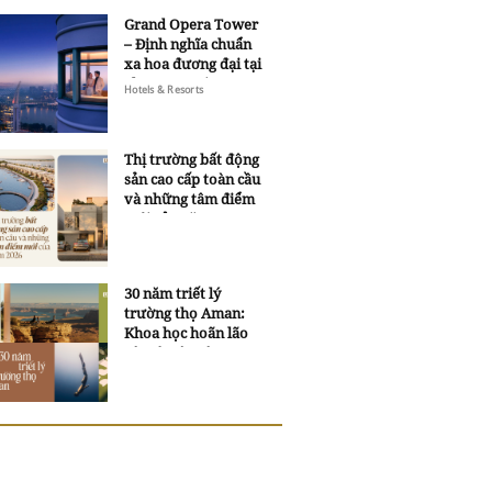
Grand Opera Tower
– Định nghĩa chuẩn
xa hoa đương đại tại
Sheraton Saigon
Hotels & Resorts
Grand Opera Hotel
Thị trường bất động
sản cao cấp toàn cầu
và những tâm điểm
mới của năm 2026
30 năm triết lý
trường thọ Aman:
Khoa học hoãn lão
và trí tuệ ngàn xưa