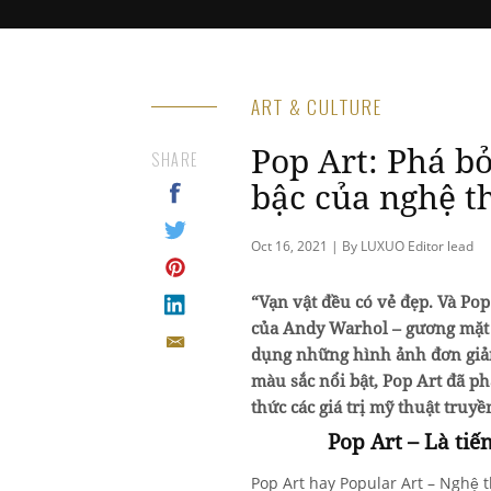
ART & CULTURE
Pop Art: Phá b
SHARE
bậc của nghệ t
Oct 16, 2021 | By LUXUO Editor lead
“Vạn vật đều có vẻ đẹp. Và Pop 
của Andy Warhol – gương mặt t
dụng những hình ảnh đơn giản
màu sắc nổi bật, Pop Art đã p
thức các giá trị mỹ thuật truyề
Pop Art – Là tiế
Pop Art hay Popular Art – Nghệ t