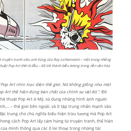
 truyện tranh siêu anh hùng của Roy Lichtenstein – một trong những
uật Pop Art thời kì đầu – đã trở thành biểu tượng trong nền văn hóa
“
Pop Art nhìn trực diện thế giới. Nó không giống như một
op Art thể hiện đúng bản chất của chính sự vật đó.”.
Đó
ghệ thuật Pop Art ở Mỹ, sử dụng những hình ảnh người
hình,… – thế giới bên ngoài, và ít tập trung nhấn mạnh vào
đặc trưng cho chủ nghĩa biểu hiện trừu tượng mà Pop Art
phong cách Pop Art lấy cảm hứng từ truyện tranh, thể hiện
ủa mình thông qua các ô lời thoại trong những tác