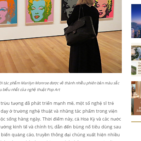
 tới tác phẩm Marilyn Monroe được vẽ thành nhiều phiên bản màu sắc
u biểu nhất của nghệ thuật Pop Art
 trừu tượng đã phát triển mạnh mẽ, một số nghệ sĩ trẻ
 dạy ở trường nghệ thuật và những tác phẩm trong viện
ộc sống hàng ngày. Thời điểm này, cả Hoa Kỳ và các nước
rưởng kinh tế và chính trị, dẫn đến bùng nổ tiêu dùng sau
 biển quảng cáo, truyền thông đại chúng xuất hiện nhiều