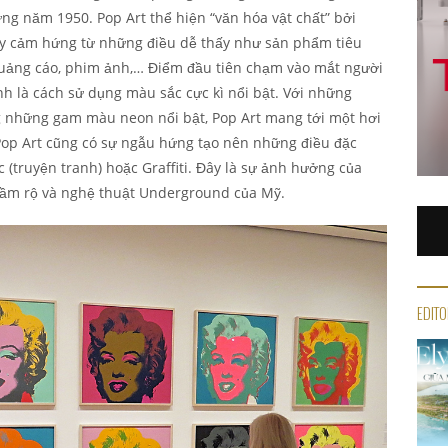
ững năm 1950. Pop Art thể hiện “văn hóa vật chất” bởi
ấy cảm hứng từ những điều dễ thấy như sản phẩm tiêu
uảng cáo, phim ảnh,… Điểm đầu tiên chạm vào mắt người
nh là cách sử dụng màu sắc cực kì nổi bật. Với những
g những gam màu neon nổi bật, Pop Art mang tới một hơi
Pop Art cũng có sự ngẫu hứng tạo nên những điều đặc
c (truyện tranh) hoặc Graffiti. Đây là sự ảnh hưởng của
rầm rộ và nghệ thuật Underground của Mỹ.
EDITO