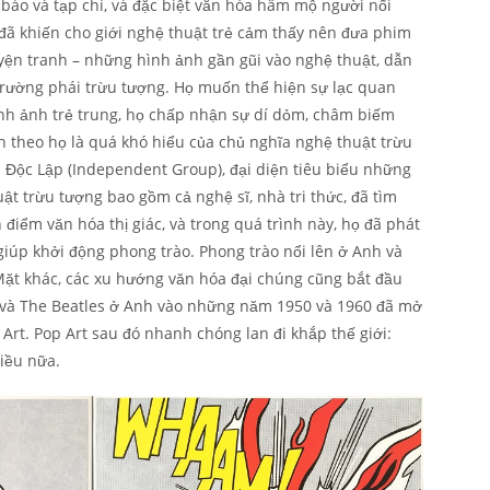
báo và tạp chí, và đặc biệt văn hóa hâm mộ người nổi
 đã khiến cho giới nghệ thuật trẻ cảm thấy nên đưa phim
yện tranh – những hình ảnh gần gũi vào nghệ thuật, dẫn
 trường phái trừu tượng. Họ muốn thể hiện sự lạc quan
h ảnh trẻ trung, họ chấp nhận sự dí dỏm, châm biếm
 theo họ là quá khó hiểu của chủ nghĩa nghệ thuật trừu
Độc Lập (Independent Group), đại diện tiêu biểu những
t trừu tượng bao gồm cả nghệ sĩ, nhà tri thức, đã tìm
 điểm văn hóa thị giác, và trong quá trình này, họ đã phát
giúp khởi động phong trào. Phong trào nổi lên ở Anh và
Mặt khác, các xu hướng văn hóa đại chúng cũng bắt đầu
Mỹ, và The Beatles ở Anh vào những năm 1950 và 1960 đã mở
Art. Pop Art sau đó nhanh chóng lan đi khắp thế giới:
hiều nữa.