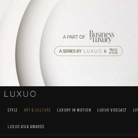
STYLE
ART & CULTURE
LUXURY IN MOTION
LUXUO VODCAST
LI
LUXUO ASIA AWARDS