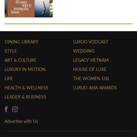
DINING LIBRARY
LUXUO VODCAST
STYLE
WEDDING
ART & CULTURE
LEGACY VIETNAM
LUXURY IN MOTION
HOUSE OF LUXE
LIFE
THE WOMEN 100
HEALTH & WELLNESS
LUXUO ASIA AWARDS
LEADER & BUSINESS
Advertise with Us