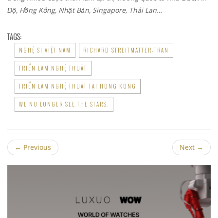
Độ, Hồng Kông, Nhật Bản, Singapore, Thái Lan…
TAGS:
NGHỆ SĨ VIỆT NAM
RICHARD STREITMATTER-TRAN
TRIỂN LÃM NGHỆ THUẬT
TRIỂN LÃM NGHỆ THUẬT TẠI HONG KONG
WE NO LONGER SEE THE STARS.
←
Previous
Next
→