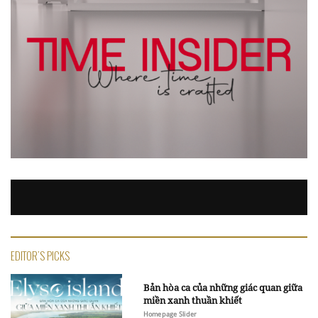
EDITOR'S PICKS
Bản hòa ca của những giác quan giữa
miền xanh thuần khiết
Homepage Slider