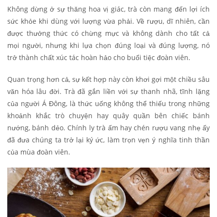
Không dừng ở sự thăng hoa vị giác, trà còn mang đến lợi ích
sức khỏe khi dùng với lượng vừa phải. Về rượu, dĩ nhiên, cần
được thưởng thức có chừng mực và không dành cho tất cả
mọi người, nhưng khi lựa chọn đúng loại và đúng lượng, nó
trở thành chất xúc tác hoàn hảo cho buổi tiệc đoàn viên.
Quan trọng hơn cả, sự kết hợp này còn khơi gợi một chiều sâu
văn hóa lâu đời. Trà đã gắn liền với sự thanh nhã, tĩnh lặng
của người Á Đông, là thức uống không thể thiếu trong những
khoảnh khắc trò chuyện hay quây quần bên chiếc bánh
nướng, bánh dẻo. Chính ly trà ấm hay chén rượu vang nhẹ ấy
đã đưa chúng ta trở lại ký ức, làm trọn vẹn ý nghĩa tinh thần
của mùa đoàn viên.