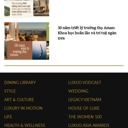
30 năm triết lý trường thọ Aman:
Khoa học hoãn lão và trí tuệ ngàn
xưa
DINING LIBRARY
LUXUO VODCAST
STYLE
WEDDING
ART & CULTURE
LEGACY VIETNAM
LUXURY IN MOTION
HOUSE OF LUXE
LIFE
THE WOMEN 100
HEALTH & WELLNESS
LUXUO ASIA AWARDS