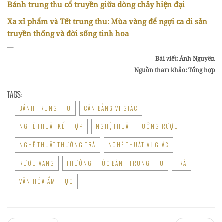
Bánh trung thu cổ truyền giữa dòng chảy hiện đại
Xa xỉ phẩm và Tết trung thu: Mùa vàng để ngợi ca di sản
truyền thống và đời sống tinh hoa
—
Bài viết: Ánh Nguyên
Nguồn tham khảo: Tổng hợp
TAGS:
BÁNH TRUNG THU
CÂN BẰNG VỊ GIÁC
NGHỆ THUẬT KẾT HỢP
NGHỆ THUẬT THƯỞNG RƯỢU
NGHỆ THUẬT THƯỞNG TRÀ
NGHỆ THUẬT VỊ GIÁC
RƯỢU VANG
THƯỞNG THỨC BÁNH TRUNG THU
TRÀ
VĂN HÓA ẨM THỰC