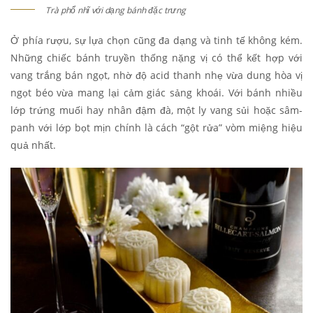
Trà phổ nhĩ với dạng bánh đặc trưng
Ở phía rượu, sự lựa chọn cũng đa dạng và tinh tế không kém.
Những chiếc bánh truyền thống nặng vị có thể kết hợp với
vang trắng bán ngọt, nhờ độ acid thanh nhẹ vừa dung hòa vị
ngọt béo vừa mang lại cảm giác sảng khoái. Với bánh nhiều
lớp trứng muối hay nhân đậm đà, một ly vang sủi hoặc sâm-
panh với lớp bọt mịn chính là cách “gột rửa” vòm miệng hiệu
quả nhất.