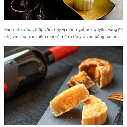
Bánh nhân hạt, thập cẩm hay vị mặn ngọt hòa quyện, vang đỏ
nhẹ với cấu trúc mềm mại sẽ mở ra tầng vị cân bằng hài hòa.