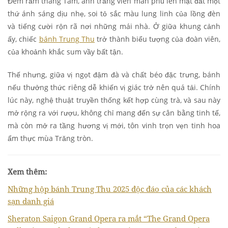
Đêm rằm tháng Tám, ánh trăng viên mãn phủ lên mặt đất một
thứ ánh sáng dịu nhẹ, soi tỏ sắc màu lung linh của lồng đèn
và tiếng cười rộn rã nơi những mái nhà. Ở giữa khung cảnh
ấy, chiếc
bánh Trung Thu
trở thành biểu tượng của đoàn viên,
của khoảnh khắc sum vầy bất tận.
Thế nhưng, giữa vị ngọt đậm đà và chất béo đặc trưng, bánh
nếu thưởng thức riêng dễ khiến vị giác trở nên quá tải. Chính
lúc này, nghệ thuật truyền thống kết hợp cùng trà, và sau này
mở rộng ra với rượu, không chỉ mang đến sự cân bằng tinh tế,
mà còn mở ra tầng hương vị mới, tôn vinh trọn vẹn tinh hoa
ẩm thực mùa Trăng tròn.
Xem thêm:
Những hộp bánh Trung Thu 2025 độc đáo của các khách
sạn danh giá
Sheraton Saigon Grand Opera ra mắt “The Grand Opera