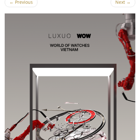
←
Previous
Next
→