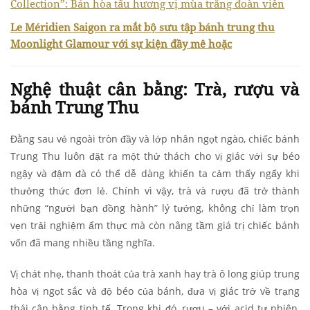
Collection”: Bản hòa tấu hương vị mùa trăng đoàn viên
Le Méridien Saigon ra mắt bộ sưu tập bánh trung thu
Moonlight Glamour với sự kiện đầy mê hoặc
Nghệ thuật cân bằng: Trà, rượu và
bánh Trung Thu
Đằng sau vẻ ngoài tròn đầy và lớp nhân ngọt ngào, chiếc bánh
Trung Thu luôn đặt ra một thử thách cho vị giác với sự béo
ngậy và đậm đà có thể dễ dàng khiến ta cảm thấy ngấy khi
thưởng thức đơn lẻ. Chính vì vậy, trà và rượu đã trở thành
những “người bạn đồng hành” lý tưởng, không chỉ làm trọn
vẹn trải nghiệm ẩm thực mà còn nâng tầm giá trị chiếc bánh
vốn đã mang nhiều tầng nghĩa.
Vị chát nhẹ, thanh thoát của trà xanh hay trà ô long giúp trung
hòa vị ngọt sắc và độ béo của bánh, đưa vị giác trở về trạng
thái cân bằng tinh tế. Trong khi đó, rượu – với acid tự nhiên,