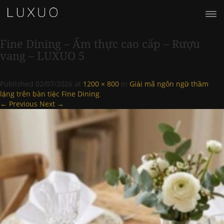
Fine Dining – Ẩm thực cao cấp – Rượu
vang – LUXUO 5
Published
02/07/2026
at
1200 × 800
in
Giải mã ngôn ngữ thầm
lặng trên bàn tiệc Fine Dining
.
← Previous
Next →