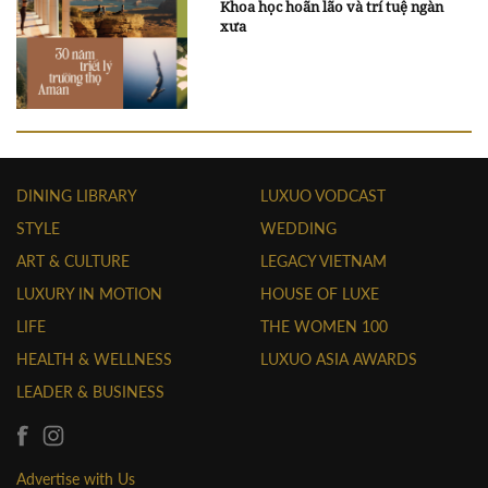
Khoa học hoãn lão và trí tuệ ngàn
xưa
DINING LIBRARY
LUXUO VODCAST
STYLE
WEDDING
ART & CULTURE
LEGACY VIETNAM
LUXURY IN MOTION
HOUSE OF LUXE
LIFE
THE WOMEN 100
HEALTH & WELLNESS
LUXUO ASIA AWARDS
LEADER & BUSINESS
Advertise with Us