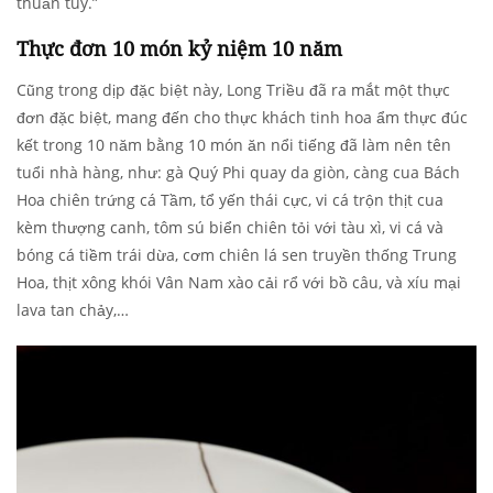
thuần túy.”
Thực đơn 10 món kỷ niệm 10 năm
Cũng trong dịp đặc biệt này, Long Triều đã ra mắt một thực
đơn đặc biệt, mang đến cho thực khách tinh hoa ẩm thực đúc
kết trong 10 năm bằng 10 món ăn nổi tiếng đã làm nên tên
tuổi nhà hàng, như: gà Quý Phi quay da giòn, càng cua Bách
Hoa chiên trứng cá Tầm, tổ yến thái cực, vi cá trộn thịt cua
kèm thượng canh, tôm sú biển chiên tỏi với tàu xì, vi cá và
bóng cá tiềm trái dừa, cơm chiên lá sen truyền thống Trung
Hoa, thịt xông khói Vân Nam xào cải rổ với bồ câu, và xíu mại
lava tan chảy,…