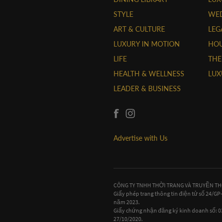
STYLE
WE
ART & CULTURE
LEG
LUXURY IN MOTION
HOU
LIFE
THE
HEALTH & WELLNESS
LUX
LEADER & BUSINESS
Advertise with Us
CÔNG TY TNHH THỜI TRANG VÀ TRUYỀN T
Giấy phép trang thông tin điện tử số 24/G
năm 2023.
Giấy chứng nhận đăng ký kinh doanh số:
27/10/2020.