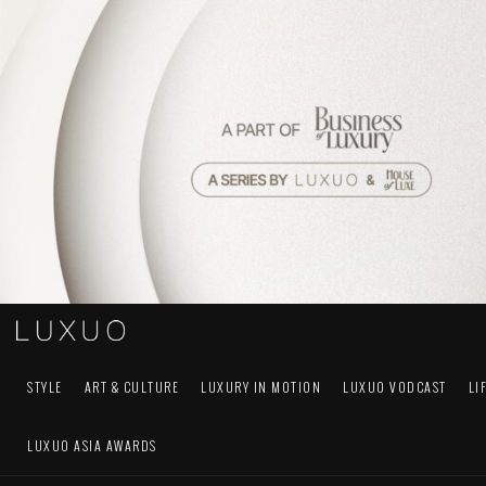
STYLE
ART & CULTURE
LUXURY IN MOTION
LUXUO VODCAST
LI
LUXUO ASIA AWARDS