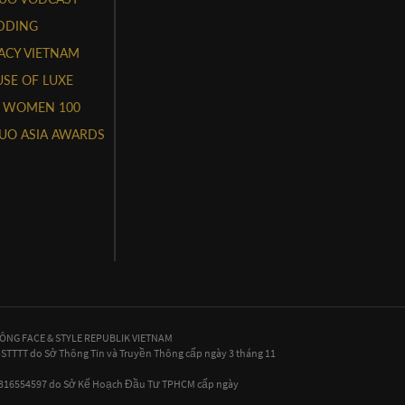
DDING
ACY VIETNAM
SE OF LUXE
 WOMEN 100
UO ASIA AWARDS
HÔNG FACE & STYLE REPUBLIK VIETNAM
P-STTTT do Sở Thông Tin và Truyền Thông cấp ngày 3 tháng 11
 0316554597 do Sở Kế Hoạch Đầu Tư TPHCM cấp ngày