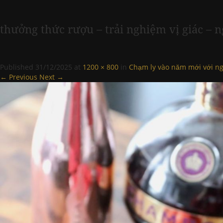
thưởng thức rượu – trải nghiệm vị giác – 
Published
31/12/2025
at
1200 × 800
in
Chạm ly vào năm mới với ng
← Previous
Next →