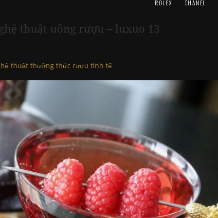
ROLEX
CHANEL
nghệ thuật uống rượu – luxuo 13
hệ thuật thưởng thức rượu tinh tế
.