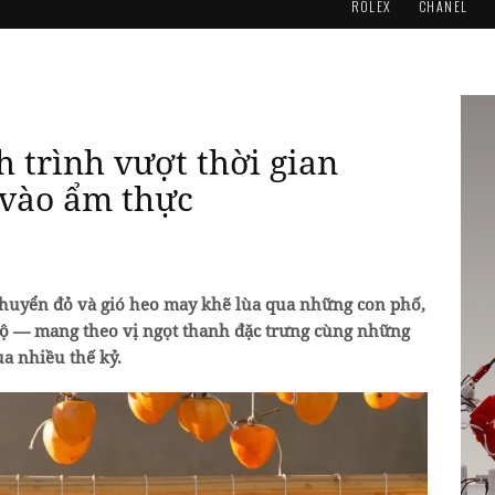
ROLEX
CHANEL
 trình vượt thời gian
vào ẩm thực
 chuyển đỏ và gió heo may khẽ lùa qua những con phố,
rộ — mang theo vị ngọt thanh đặc trưng cùng những
a nhiều thế kỷ.