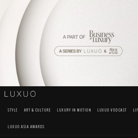
STYLE
ART & CULTURE
LUXURY IN MOTION
LUXUO VODCAST
LI
LUXUO ASIA AWARDS