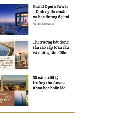
Grand Opera Tower
– Định nghĩa chuẩn
xa hoa đương đại tại
Sheraton Saigon
Hotels & Resorts
Grand Opera Hotel
Thị trường bất động
sản cao cấp toàn cầu
và những tâm điểm
mới của năm 2026
30 năm triết lý
trường thọ Aman:
Khoa học hoãn lão
và trí tuệ ngàn xưa