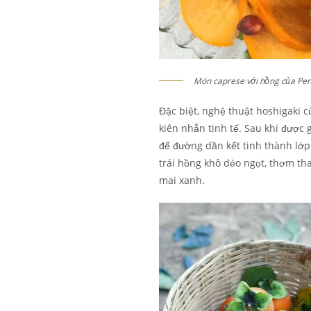
Món caprese với hồng của Pen
Đặc biệt, nghệ thuật hoshigaki 
kiên nhẫn tinh tế. Sau khi được 
để đường dần kết tinh thành lớ
trái hồng khô dẻo ngọt, thơm t
mai xanh.