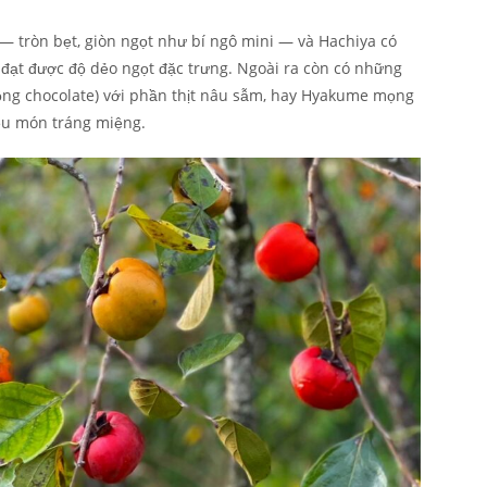
 — tròn bẹt, giòn ngọt như bí ngô mini — và Hachiya có
đạt được độ dẻo ngọt đặc trưng. Ngoài ra còn có những
ồng chocolate) với phần thịt nâu sẫm, hay Hyakume mọng
ều món tráng miệng.